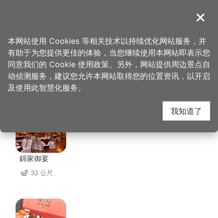
跳
到
導覽
关闭
主
桃园观光导览网
首页
>
想去的地方
>
住宿
>
米淇旅店
要
本网站使用 Cookies 等相关技术以持续优化网站服务，并
内
有助于为您提供更佳的体验，当您继续使用本网站即表示您
容
同意我们的 Cookie 使用政策。另外，网站提供周边景点自
米淇旅店 周边店家
区
动侦测服务，建议您允许本网站取得您的位置资讯，以开启
块
及使用此智慧化服务。
共有 274 间店家
我知道了
錦家御宴
32 公尺