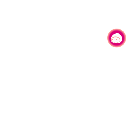
有事问小桃，一起游桃园
|
330206 桃园市桃园区县府路1号
电话：(03)332-2101#6209
服务时间：週一至週五
上午8:00至12:00 下午13:00至17:00