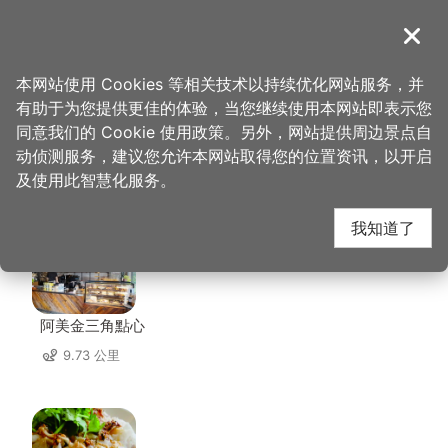
跳
到
導覽
关闭
主
桃园观光导览网
首页
>
想去的地方
>
住宿
>
青埔商务旅馆
要
本网站使用 Cookies 等相关技术以持续优化网站服务，并
内
有助于为您提供更佳的体验，当您继续使用本网站即表示您
容
同意我们的 Cookie 使用政策。另外，网站提供周边景点自
青埔商务旅馆 周边店家
区
动侦测服务，建议您允许本网站取得您的位置资讯，以开启
块
及使用此智慧化服务。
共有 241 间店家
我知道了
阿美金三角點心
9.73 公里