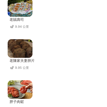
老賊壽司
9.94 公里
老陳家夫妻肺片
9.95 公里
胖子肉鬆