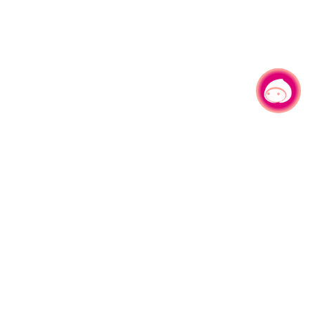
有事问小桃，一起游桃园
330206 桃园市桃园区县府路1号
电话：(03)332-2101#6209
服务时间：週一至週五
上午8:00至12:00 下午13:00至17:00