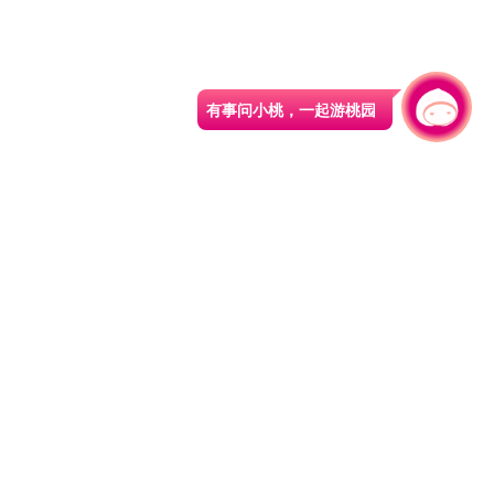
有事问小桃，一起游桃园
|
330206 桃园市桃园区县府路1号
电话：(03)332-2101#6209
服务时间：週一至週五
上午8:00至12:00 下午13:00至17:00