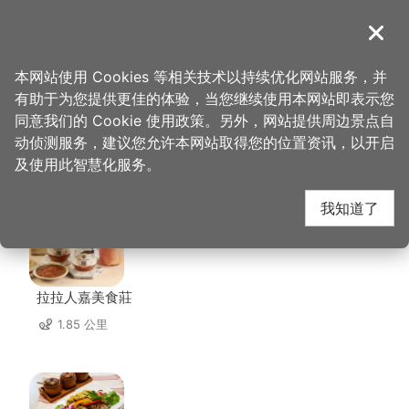
跳
到
導覽
关闭
主
桃园观光导览网
首页
>
想去的地方
>
住宿
>
三好庄园
要
本网站使用 Cookies 等相关技术以持续优化网站服务，并
内
有助于为您提供更佳的体验，当您继续使用本网站即表示您
容
同意我们的 Cookie 使用政策。另外，网站提供周边景点自
三好庄园 周边店家
区
动侦测服务，建议您允许本网站取得您的位置资讯，以开启
块
及使用此智慧化服务。
共有 4 间店家
我知道了
拉拉人嘉美食莊
1.85 公里