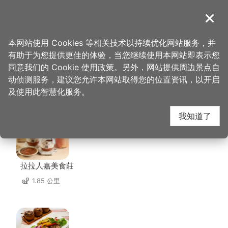
跳
到
導覽
关闭
主
桃园观光导览网
首页
>
想去的地方
>
住宿
>
三好庄园
要
本网站使用 Cookies 等相关技术以持续优化网站服务，并
内
有助于为您提供更佳的体验，当您继续使用本网站即表示您
容
同意我们的 Cookie 使用政策。另外，网站提供周边景点自
三好庄园 周边店家
区
动侦测服务，建议您允许本网站取得您的位置资讯，以开启
块
及使用此智慧化服务。
共有 4 间店家
我知道了
拉拉人嘉美食莊
1.85 公里