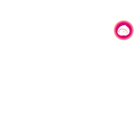
有事问小桃，一起游桃园
330206 桃园市桃园区县府路1号
电话：(03)332-2101#6209
服务时间：週一至週五
上午8:00至12:00 下午13:00至17:00