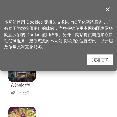
跳
到
導覽
关闭
主
桃园观光导览网
首页
>
想去的地方
>
住宿
>
外婆的家
要
本网站使用 Cookies 等相关技术以持续优化网站服务，并
内
有助于为您提供更佳的体验，当您继续使用本网站即表示您
容
同意我们的 Cookie 使用政策。另外，网站提供周边景点自
外婆的家 周边店家
区
动侦测服务，建议您允许本网站取得您的位置资讯，以开启
块
及使用此智慧化服务。
共有 95 间店家
我知道了
安賀斯café
4.4 公里