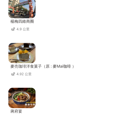
楊梅四維商圈
4.9 公里
麥売珈琲洋食菓子（原 : 麥Mai咖啡 ）
4.92 公里
蔣府宴