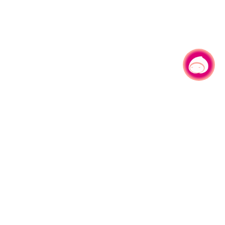
有事问小桃，一起游桃园
330206 桃园市桃园区县府路1号
电话：(03)332-2101#6209
服务时间：週一至週五
上午8:00至12:00 下午13:00至17:00