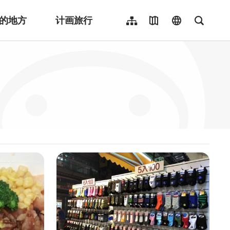
的地方
计画旅行
网站导览
地图导览
language
全文检
繁體中文
English
日本語
한국어
Indonesia
ไทย
Người việt nam