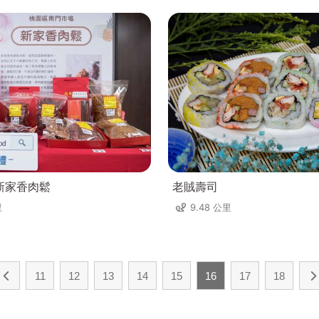
新家香肉鬆
老賊壽司
里
9.48 公里
11
12
13
14
15
16
17
18