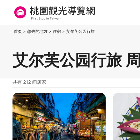
跳
到
主
要
桃园观光导览网
:::
首页
>
想去的地方
>
住宿
>
艾尔芙公园行旅
内
容
区
艾尔芙公园行旅 
块
共有 212 间店家