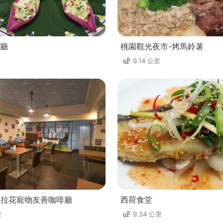
廳
桃園觀光夜市-烤馬鈴薯
9.14 公里
ee不拉花寵物友善咖啡廳
西荷食堂
里
9.34 公里