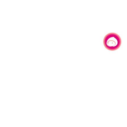
有事问小桃，一起游桃园
330206 桃园市桃园区县府路1号
电话：(03)332-2101#6209
服务时间：週一至週五