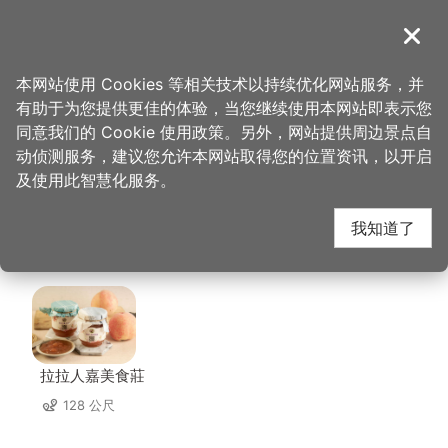
跳
到
導覽
关闭
主
桃园观光导览网
首页
>
想去的地方
>
住宿
>
北横贯下巴陵温泉山庄
要
本网站使用 Cookies 等相关技术以持续优化网站服务，并
内
有助于为您提供更佳的体验，当您继续使用本网站即表示您
容
北横贯下巴陵温泉山庄
同意我们的 Cookie 使用政策。另外，网站提供周边景点自
区
动侦测服务，建议您允许本网站取得您的位置资讯，以开启
块
及使用此智慧化服务。
周边店家
我知道了
共有 4 间店家
拉拉人嘉美食莊
128 公尺