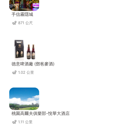
手信霧隱城
871 公尺
德意啤酒廠 (鄧爸麥酒)
1.02 公里
桃園高爾夫俱樂部-悅華大酒店
1.11 公里