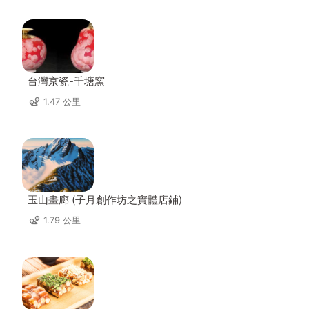
台灣京瓷-千塘窯
1.47 公里
玉山畫廊 (子月創作坊之實體店鋪)
1.79 公里