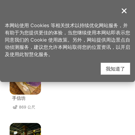
跳
到
導覽
关闭
主
桃园观光导览网
首页
>
想去的地方
>
住宿
>
莳荟 iHouse
要
本网站使用 Cookies 等相关技术以持续优化网站服务，并
内
有助于为您提供更佳的体验，当您继续使用本网站即表示您
容
同意我们的 Cookie 使用政策。另外，网站提供周边景点自
莳荟 iHouse 周边店家
区
动侦测服务，建议您允许本网站取得您的位置资讯，以开启
块
及使用此智慧化服务。
共有 239 间店家
我知道了
手信坊
869 公尺