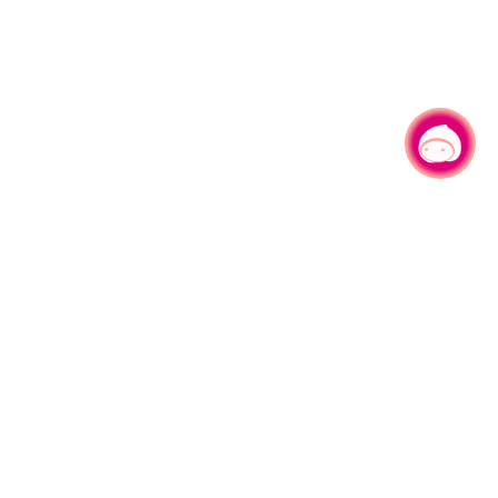
有事问小桃，一起游桃园
|
330206 桃园市桃园区县府路1号
电话：(03)332-2101#6209
服务时间：週一至週五
上午8:00至12:00 下午13:00至17:00