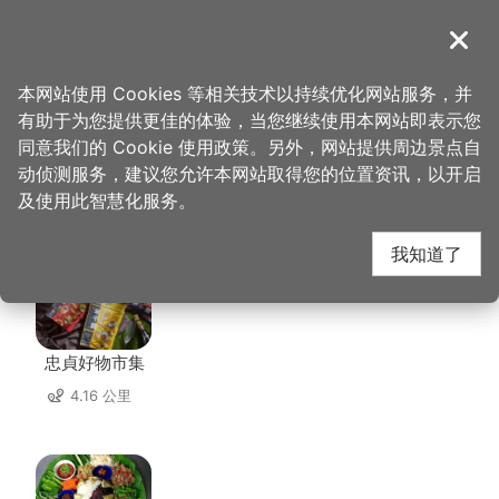
跳
到
導覽
关闭
主
桃园观光导览网
首页
>
想去的地方
>
住宿
>
宝山旅社
要
本网站使用 Cookies 等相关技术以持续优化网站服务，并
内
有助于为您提供更佳的体验，当您继续使用本网站即表示您
容
同意我们的 Cookie 使用政策。另外，网站提供周边景点自
宝山旅社 周边店家
区
动侦测服务，建议您允许本网站取得您的位置资讯，以开启
块
及使用此智慧化服务。
共有 266 间店家
我知道了
忠貞好物市集
4.16 公里