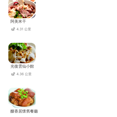
阿美米干
4.31 公里
光復雲仙小館
4.36 公里
釀香居懷舊餐廳