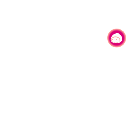
有事问小桃，一起游桃园
|
330206 桃园市桃园区县府路1号
电话：(03)332-2101#6209
服务时间：週一至週五
上午8:00至12:00 下午13:00至17:00