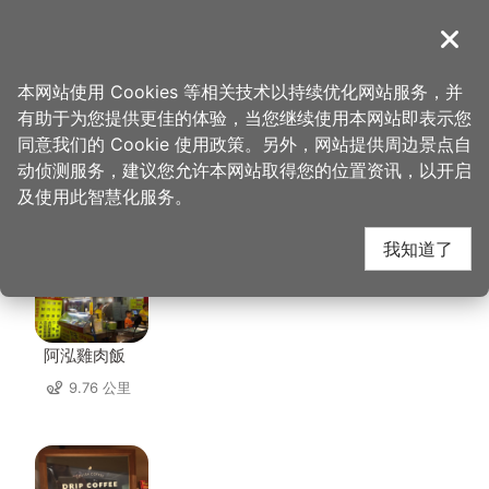
跳
到
導覽
关闭
主
桃园观光导览网
首页
>
想去的地方
>
住宿
>
宝山旅社
要
本网站使用 Cookies 等相关技术以持续优化网站服务，并
内
有助于为您提供更佳的体验，当您继续使用本网站即表示您
容
同意我们的 Cookie 使用政策。另外，网站提供周边景点自
宝山旅社 周边店家
区
动侦测服务，建议您允许本网站取得您的位置资讯，以开启
块
及使用此智慧化服务。
共有 266 间店家
我知道了
阿泓雞肉飯
9.76 公里