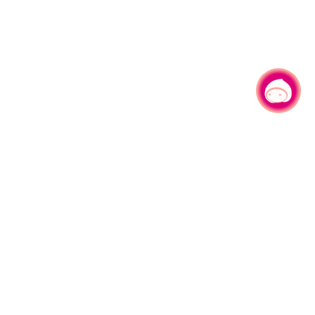
有事问小桃，一起游桃园
|
330206 桃园市桃园区县府路1号
电话：(03)332-2101#6209
服务时间：週一至週五
上午8:00至12:00 下午13:00至17:00