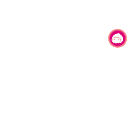
有事问小桃，一起游桃园
|
330206 桃园市桃园区县府路1号
电话：(03)332-2101#6209
服务时间：週一至週五
上午8:00至12:00 下午13:00至17:00