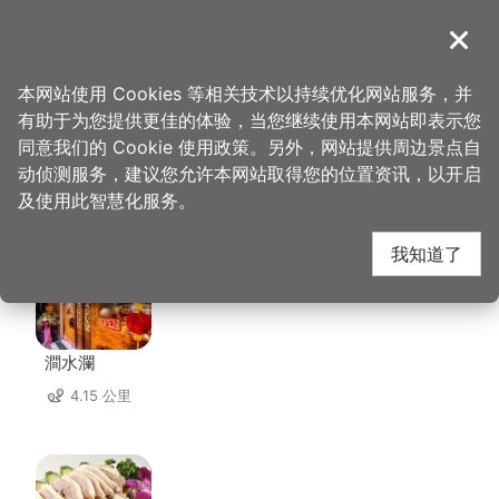
跳
到
導覽
关闭
主
桃园观光导览网
首页
>
想去的地方
>
住宿
>
青逸居
要
本网站使用 Cookies 等相关技术以持续优化网站服务，并
内
有助于为您提供更佳的体验，当您继续使用本网站即表示您
容
同意我们的 Cookie 使用政策。另外，网站提供周边景点自
青逸居 周边店家
区
动侦测服务，建议您允许本网站取得您的位置资讯，以开启
块
及使用此智慧化服务。
共有 254 间店家
我知道了
澗水瀾
4.15 公里