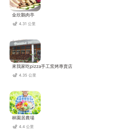
金欣鵝肉亭
4.31 公里
來我家吃pizza手工窯烤專賣店
4.35 公里
林園居農場
4.4 公里