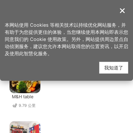
跳
到
導覽
关闭
主
桃园观光导览网
首页
>
想去的地方
>
住宿
>
和阳行馆
要
本网站使用 Cookies 等相关技术以持续优化网站服务，并
内
有助于为您提供更佳的体验，当您继续使用本网站即表示您
容
同意我们的 Cookie 使用政策。另外，网站提供周边景点自
和阳行馆 周边店家
区
动侦测服务，建议您允许本网站取得您的位置资讯，以开启
块
及使用此智慧化服务。
共有 237 间店家
我知道了
M&H table
9.79 公里