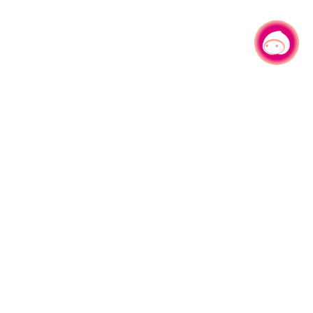
有事问小桃，一起游桃园
|
330206 桃园市桃园区县府路1号
电话：(03)332-2101#6209
服务时间：週一至週五
上午8:00至12:00 下午13:00至17:00
网站导览