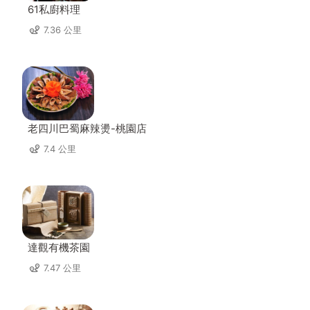
61私廚料理
7.36 公里
老四川巴蜀麻辣燙-桃園店
7.4 公里
達觀有機茶園
7.47 公里