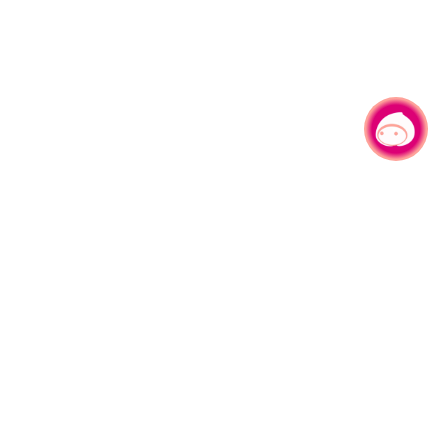
有事问小桃，一起游桃园
330206 桃园市桃园区县府路1号
电话：(03)332-2101#6209
服务时间：週一至週五
上午8:00至12:00 下午13:00至17:00