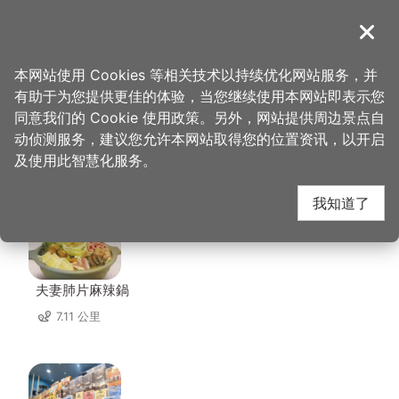
跳
到
導覽
关闭
主
桃园观光导览网
首页
>
想去的地方
>
住宿
>
罗里海山轻旅
要
本网站使用 Cookies 等相关技术以持续优化网站服务，并
内
有助于为您提供更佳的体验，当您继续使用本网站即表示您
容
同意我们的 Cookie 使用政策。另外，网站提供周边景点自
罗里海山轻旅 周边店家
区
动侦测服务，建议您允许本网站取得您的位置资讯，以开启
块
及使用此智慧化服务。
共有 117 间店家
我知道了
夫妻肺片麻辣鍋
7.11 公里