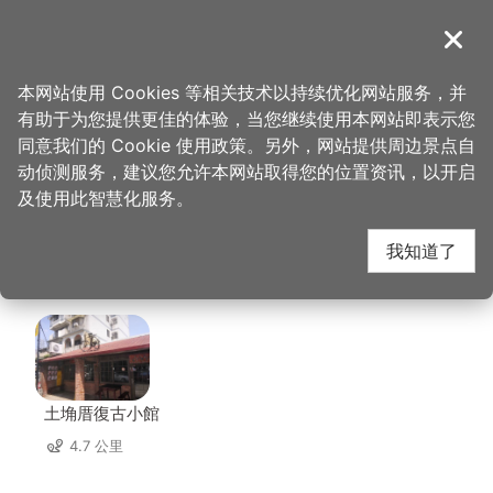
跳
到
導覽
关闭
主
桃园观光导览网
首页
>
想去的地方
>
住宿
>
长缇都会商务旅馆
要
本网站使用 Cookies 等相关技术以持续优化网站服务，并
内
有助于为您提供更佳的体验，当您继续使用本网站即表示您
容
长缇都会商务旅馆 周边
同意我们的 Cookie 使用政策。另外，网站提供周边景点自
区
动侦测服务，建议您允许本网站取得您的位置资讯，以开启
块
及使用此智慧化服务。
店家
我知道了
共有 292 间店家
土埆厝復古小館
4.7 公里