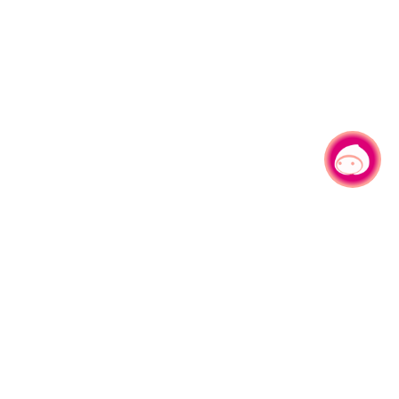
有事问小桃，一起游桃园
|
330206 桃园市桃园区县府路1号
电话：(03)332-2101#6209