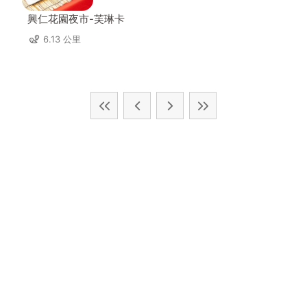
興仁花園夜市-芙琳卡
6.13 公里