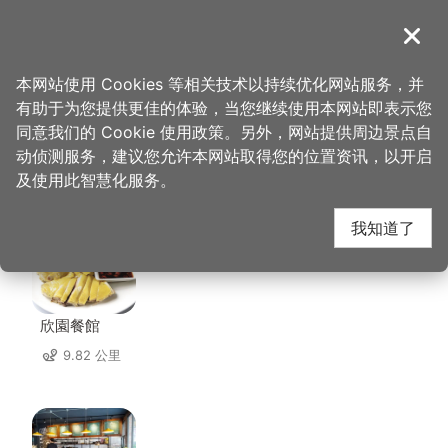
跳
到
導覽
关闭
主
桃园观光导览网
首页
>
想去的地方
>
住宿
>
适品行旅
要
本网站使用 Cookies 等相关技术以持续优化网站服务，并
内
有助于为您提供更佳的体验，当您继续使用本网站即表示您
容
同意我们的 Cookie 使用政策。另外，网站提供周边景点自
适品行旅 周边店家
区
动侦测服务，建议您允许本网站取得您的位置资讯，以开启
块
及使用此智慧化服务。
共有 239 间店家
我知道了
欣園餐館
9.82 公里