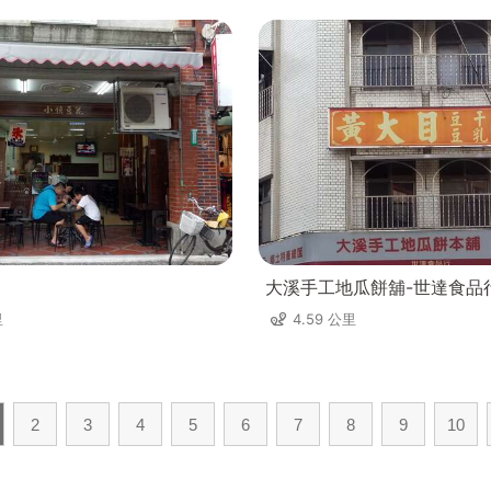
大溪手工地瓜餅舖-世達食品
里
4.59 公里
2
3
4
5
6
7
8
9
10