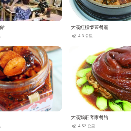
館
大溪紅樓懷舊餐廳
里
4.3 公里
大溪鵝莊客家餐館
里
4.52 公里