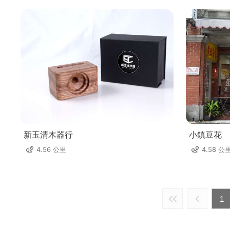
新玉清木器行
小鎮豆花
4.56 公里
4.58 公
1