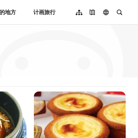
的地方
计画旅行
网站导览
地图导览
language
全文检
繁體中文
English
日本語
한국어
Indonesia
ไทย
Người việt nam