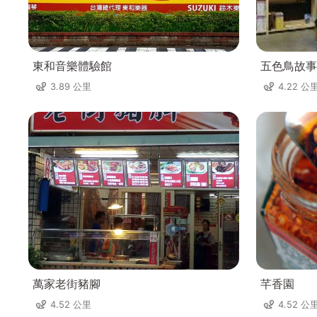
東和音樂體驗館
五色鳥故事
3.89 公里
4.22 公
萬家老街豬腳
芊香園
4.52 公里
4.52 公