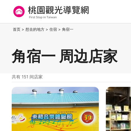
跳
到
主
要
桃园观光导览网
:::
首页
>
想去的地方
>
住宿
>
角宿一
内
容
区
角宿一 周边店家
块
共有 151 间店家