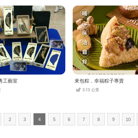
勇工藝室
來包粽．幸福粽子專賣
里
3.13 公里
2
3
4
5
6
7
8
9
10