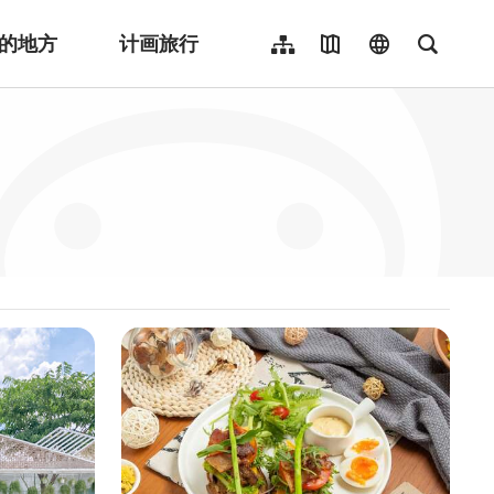
的地方
计画旅行
网站导览
地图导览
language
全文检
繁體中文
English
日本語
한국어
Indonesia
ไทย
Người việt nam