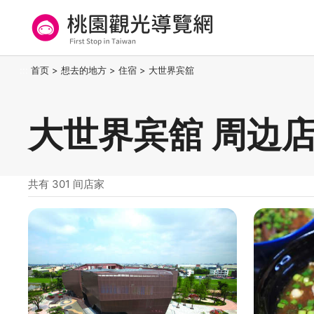
跳
到
主
要
桃园观光导览网
:::
首页
>
想去的地方
>
住宿
>
大世界宾舘
内
容
区
大世界宾舘 周边
块
共有 301 间店家