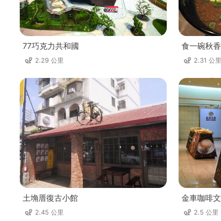
77巧克力共和國
食一碗秋香
2.29 公里
2.31 公
土埆厝復古小館
金車咖啡文
2.45 公里
2.5 公里