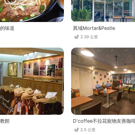
的味道
異域Mortar&Pestle
里
2.39 公里
教館
D'coffee不拉花寵物友善咖
2.5 公里