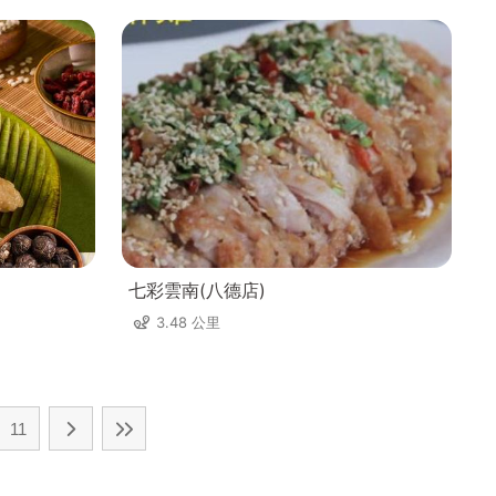
七彩雲南(八德店)
3.48 公里
11