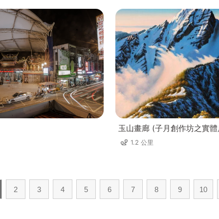
玉山畫廊 (子月創作坊之實體
1.2 公里
2
3
4
5
6
7
8
9
10