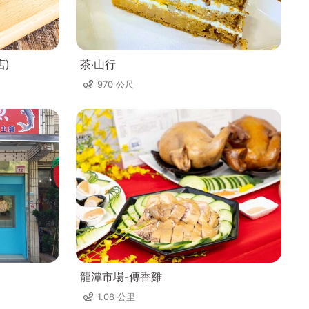
)
茶‧山行
970 公尺
龍潭市場-傳香雞
1.08 公里