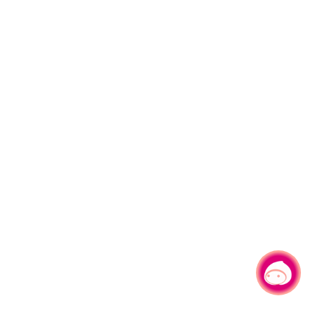
有事问小桃，一起游桃园
|