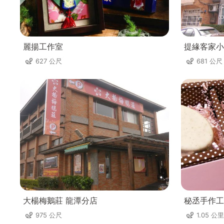
麗揚工作室
提緣客家小
627 公尺
681 公尺
大楊梅鵝莊 龍潭分店
秘丞手作工
975 公尺
1.05 公里