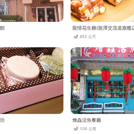
館
龍情花生糖(龍潭交流道旗艦店
852 公尺
坊
燴鱻活魚餐廳
1.05 公里