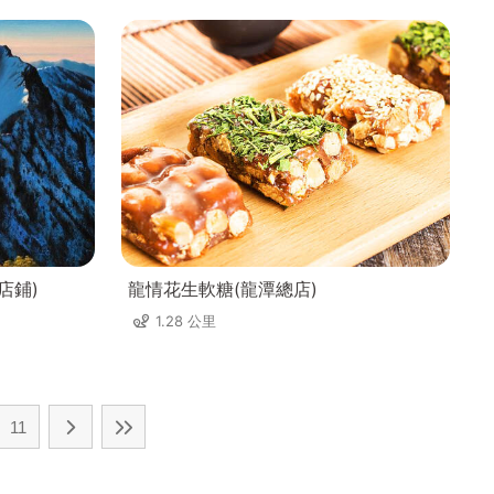
店鋪)
龍情花生軟糖(龍潭總店)
1.28 公里
11