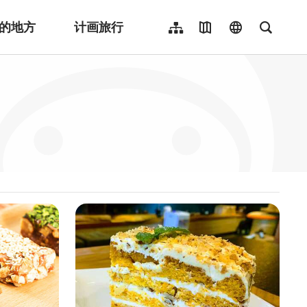
的地方
计画旅行
网站导览
地图导览
language
全文检
繁體中文
English
日本語
한국어
Indonesia
ไทย
Người việt nam