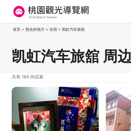
跳
到
主
要
桃园观光导览网
:::
首页
>
想去的地方
>
住宿
>
凯虹汽车旅舘
内
容
区
凯虹汽车旅舘 周
块
共有 184 间店家