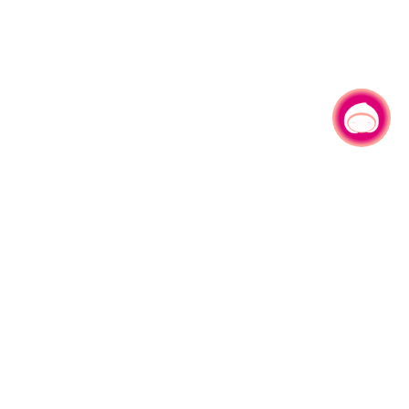
有事问小桃，一起游桃园
330206 桃园市桃园区县府路1号
电话：(03)332-2101#6209
服务时间：週一至週五
上午8:00至12:00 下午13:00至17:00