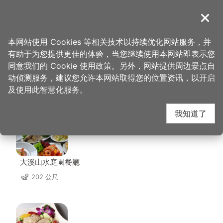
跳
到
導覽
关闭
主
桃园观光导览网
首页
>
想去的地方
>
住宿
>
人客旅馆
要
本网站使用 Cookies 等相关技术以持续优化网站服务，并
内
有助于为您提供更佳的体验，当您继续使用本网站即表示您
容
同意我们的 Cookie 使用政策。另外，网站提供周边景点自
人客旅馆 周边店家
区
动侦测服务，建议您允许本网站取得您的位置资讯，以开启
块
及使用此智慧化服务。
共有 271 间店家
我知道了
大溪山水庭園餐廳
202 公尺