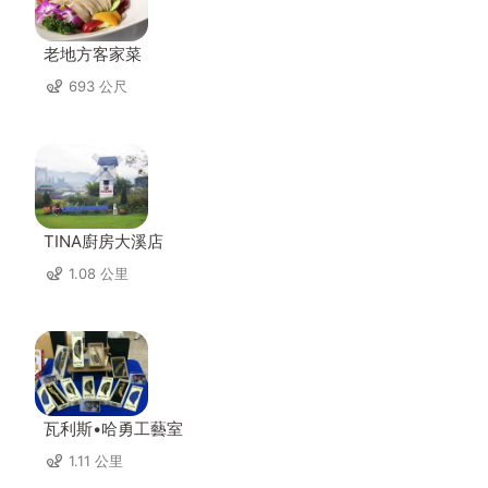
老地方客家菜
693 公尺
TINA廚房大溪店
1.08 公里
瓦利斯•哈勇工藝室
1.11 公里