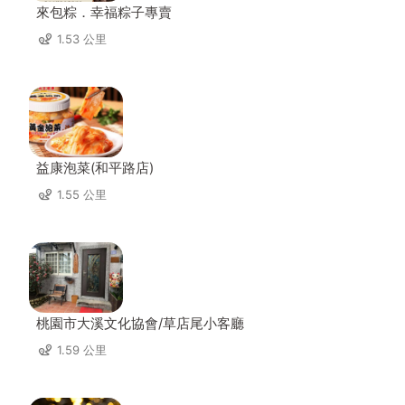
來包粽．幸福粽子專賣
1.53 公里
益康泡菜(和平路店)
1.55 公里
桃園市大溪文化協會/草店尾小客廳
1.59 公里