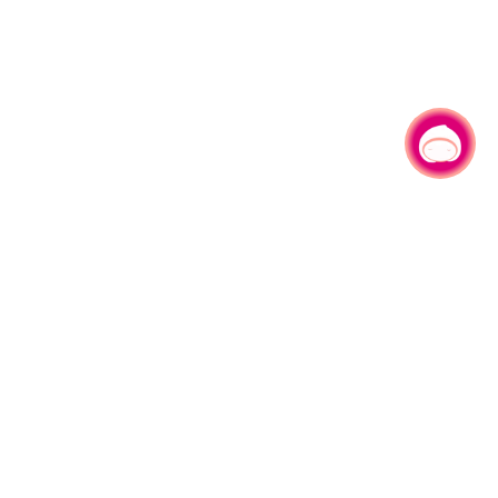
有事问小桃，一起游桃园
330206 桃园市桃园区县府路1号
电话：(03)332-2101#6209
服务时间：週一至週五
上午8:00至12:00 下午13:00至17:00