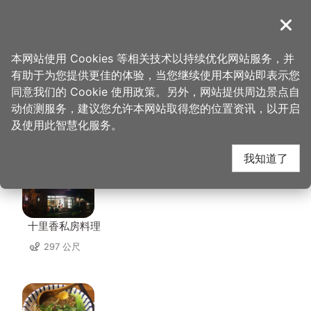
跳
到
導覽
关闭
主
桃园观光导览网
首页
>
想去的地方
>
住宿
>
玛骏汽车旅馆
要
本网站使用 Cookies 等相关技术以持续优化网站服务，并
内
有助于为您提供更佳的体验，当您继续使用本网站即表示您
容
同意我们的 Cookie 使用政策。另外，网站提供周边景点自
玛骏汽车旅馆 周边店家
区
动侦测服务，建议您允许本网站取得您的位置资讯，以开启
块
及使用此智慧化服务。
共有 273 间店家
我知道了
十里香私房料理
297 公尺