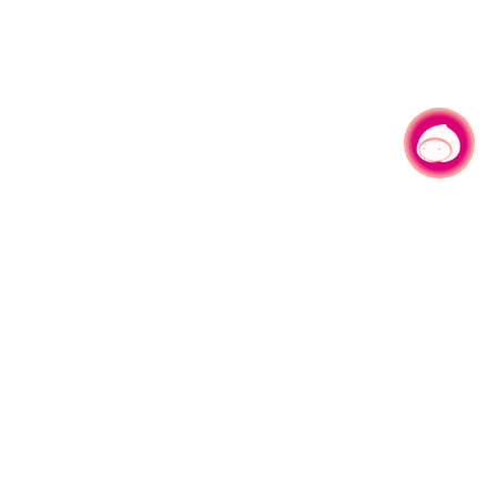
有事问小桃，一起游桃园
|
330206 桃园市桃园区县府路1号
电话：(03)332-2101#6209
服务时间：週一至週五
上午8:00至12:00 下午13:00至17:00