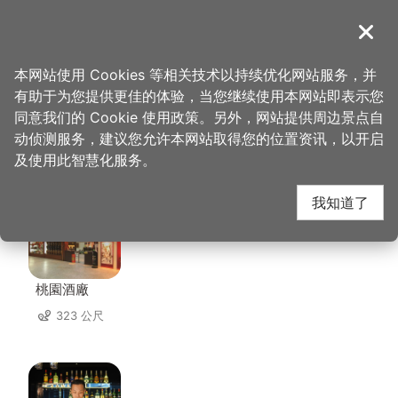
跳
到
導覽
关闭
主
桃园观光导览网
首页
>
想去的地方
>
住宿
>
宝浤总裁行馆
要
本网站使用 Cookies 等相关技术以持续优化网站服务，并
内
有助于为您提供更佳的体验，当您继续使用本网站即表示您
容
同意我们的 Cookie 使用政策。另外，网站提供周边景点自
宝浤总裁行馆 周边店家
区
动侦测服务，建议您允许本网站取得您的位置资讯，以开启
块
及使用此智慧化服务。
共有 102 间店家
我知道了
桃園酒廠
323 公尺