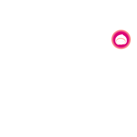
有事问小桃，一起游桃园
330206 桃园市桃园区县府路1号
电话：(03)332-2101#6209
服务时间：週一至週五
上午8:00至12:00 下午13:00至17:00