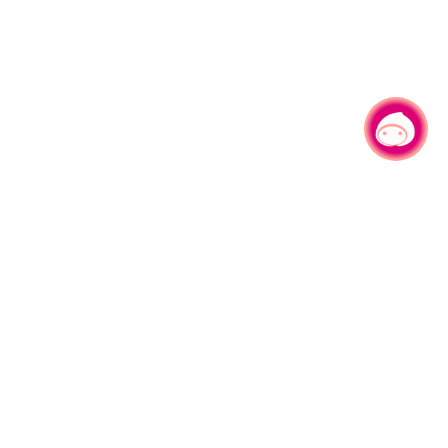
有事问小桃，一起游桃园
330206 桃园市桃园区县府路1号
电话：(03)332-2101#6209
服务时间：週一至週五
上午8:00至12:00 下午13:00至17:00