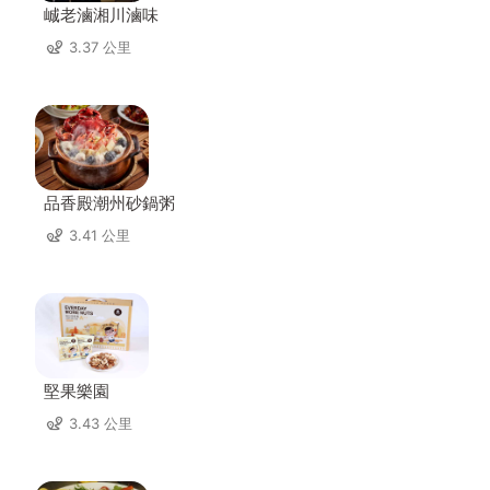
峸老滷湘川滷味
3.37 公里
品香殿潮州砂鍋粥
3.41 公里
堅果樂園
3.43 公里