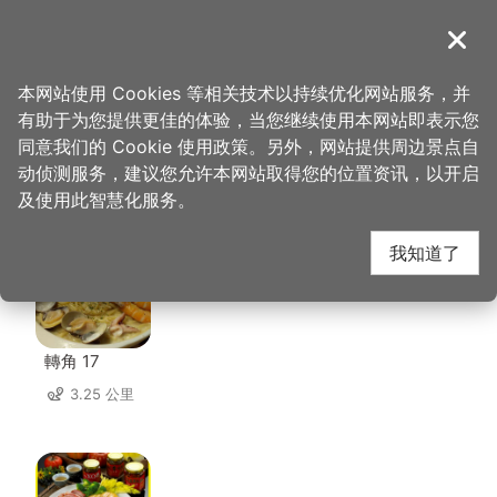
跳
到
導覽
关闭
主
桃园观光导览网
首页
>
想去的地方
>
住宿
>
暧时租旅馆
要
本网站使用 Cookies 等相关技术以持续优化网站服务，并
内
有助于为您提供更佳的体验，当您继续使用本网站即表示您
容
同意我们的 Cookie 使用政策。另外，网站提供周边景点自
暧时租旅馆 周边店家
区
动侦测服务，建议您允许本网站取得您的位置资讯，以开启
块
及使用此智慧化服务。
共有 235 间店家
我知道了
轉角 17
3.25 公里