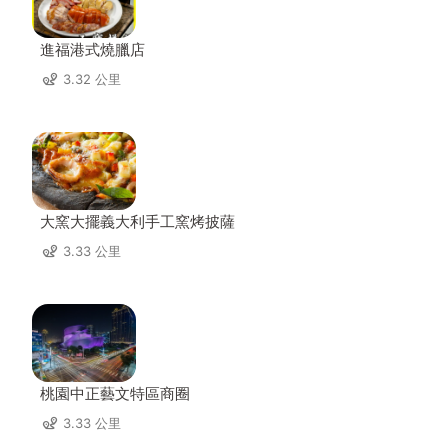
進福港式燒臘店
3.32 公里
大窯大擺義大利手工窯烤披薩
3.33 公里
桃園中正藝文特區商圈
3.33 公里