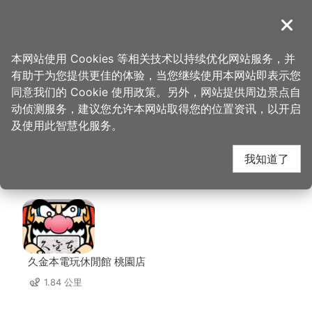
跳
到
導覽
关闭
主
桃园观光导览网
首页
>
想去的地方
>
住宿
>
臻爱风情Motel(3星)
要
本网站使用 Cookies 等相关技术以持续优化网站服务，并
内
有助于为您提供更佳的体验，当您继续使用本网站即表示您
容
臻爱风情Motel(3星)
同意我们的 Cookie 使用政策。另外，网站提供周边景点自
区
动侦测服务，建议您允许本网站取得您的位置资讯，以开启
块
及使用此智慧化服务。
周边店家
我知道了
共有 254 间店家
久金本電玩休閒館 桃園店
1.84 公里