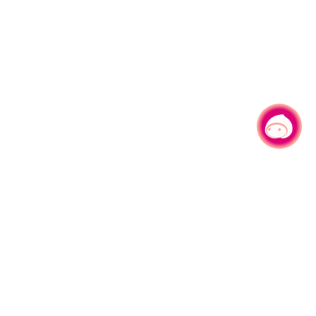
有事问小桃，一起游桃园
|
330206 桃园市桃园区县府路1号
电话：(03)332-2101#6209