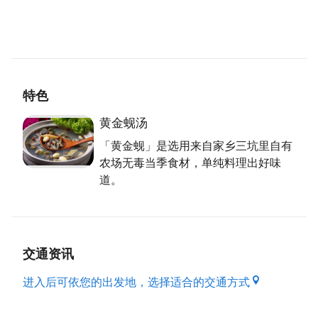
「硬颈」精神，从内场到外场，一切亲力亲为，12年
来始终维持一贯的整齐清洁；难得的是创业迄今坚持不
涨价，老板娘感激顾客相挺，绝不因价格造成客人的负
担。这份惜缘的信念，成了提缘店名的由来。
特色
「手路菜」 创意研发
黄金蚬汤
谈到提缘美味料理，老板娘故事说不完，让人深深感受
「黄金蚬」是选用来自家乡三坑里自有
到她对料理的热情。从开业试卖到亲自下厨，推出私房
农场无毒当季食材，单纯料理出好味
套餐引起轰动後，创意便一直是提缘的重要精神。选用
道。
来自家乡三坑里自有农场无毒当季食材，例如黄金蚬、
水耕蔬菜、台湾鲷、乡下土鸡等；更融合桃园特产如筊
白笋、莲花、茶叶、石门水库活鱼等在地时令资源，透
过创意加持，成了一道道特色手路菜，广受推荐且佳评
交通资讯
如潮，许多老饕闻香慕名而来。喜爱创新的老板娘甚至
大方欢迎客人出考题挑战，虽然每次研发新菜色总是让
进入后可依您的出发地，选择适合的交通方式
团队绞尽脑汁，但客人享用时的满足神情，总是让团队
感到再辛苦都值得。