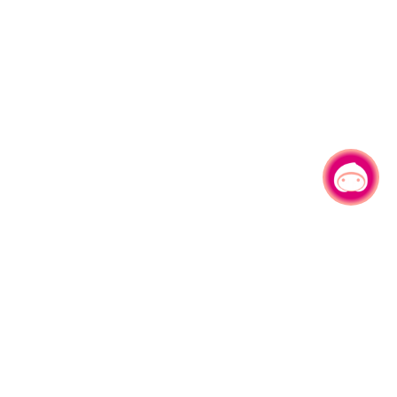
有事问小桃，一起游桃园
|
330206 桃园市桃园区县府路1号