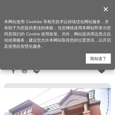
跳
到
導覽
关闭
主
桃园观光导览网
首页
>
想去的地方
>
美食、购物
>
美食快搜
要
本网站使用 Cookies 等相关技术以持续优化网站服务，并
内
有助于为您提供更佳的体验，当您继续使用本网站即表示您
容
同意我们的 Cookie 使用政策。另外，网站提供周边景点自
提缘客家小馆
区
动侦测服务，建议您允许本网站取得您的位置资讯，以开启
块
及使用此智慧化服务。
我知道了
人气：1.3万
更新：2026-06-05
发布：2015-02-05