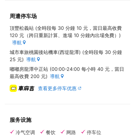
以客为尊 特色经营
周遭停车场
老板娘对人与人之间的情份，有深层体悟，一家人更齐
頂豐松義站 (全時段每 30 分鐘 10 元，當日最高收費
心合力投入无毒农业与养生黄金蚬、台湾鲷养殖，为地
120 元（跨日重新計算、進場 10 分鐘內出場免費）)
方带来契机，多年来，提缘成为一个温馨大家庭，难能
導航
可贵的是，提缘更将大爱回馈社会，投身公益， 建构
城市車旅桃園後站機車(西堤龍潭) (全時段每 30 分鐘
了良性循环。未来，提缘将秉持独乐乐不如众乐乐的美
25 元)
導航
德，持续不断创新，发扬推广客家菜特色，望能与人们
分享更多健康、安全又环保的幸福美食。
嘟嘟房龍潭中正站 (00:00-24:00 每小時 40 元，當日
最高收費 200 元)
導航
资料来源来自：桃园市政府客家事务局出版之好客之
查看更多停车优惠
都Ⅲ
服务设施
冷气空调
餐饮
网路
停车位