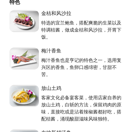
特色
心照料。老板希望客人享受美食後，把火气、烦躁带
走，换得轻松心情再到邻近的石门山踏青，体验四季美
金桔和风沙拉
景，舒展身心。亨味食堂荣获交通部观光局评监推荐为
特选的宜兰鲍鱼，搭配爽脆的生菜以及
2013年台湾团餐特色餐厅後，慢慢打开知名度，诸多
特调桔酱，做成金桔和风沙拉，开胃下
海外旅客均相当满意，外地返乡者亦赞不绝口。
饭。
追求创新不懈怠
梅汁香鱼
梅汁香鱼也是亨记的特色之一，选用复
喜欢逛菜市场的老板，每当看到新的食材，便不断思考
兴区的香鱼，鱼卵口感绵密，甘甜不
如何入菜，每半年便改一次菜单，满足喜欢嚐鲜的消费
苦。
者。另方面，也坚持传统与原则，只用正统客家桔酱，
不买化学制或掺色素的产品，选用在地与当季时令新鲜
放山土鸡
食材，不用加工食品等。老板更不断突破限制创造新的
体验，例如桂花虾球，以南庄桂花蜜，混合自制客家红
客家文化必备宴客菜，使用店家自养的
糟，将口感Q弹的虾球混合松软的哈司面包，再搭配来
放山土鸡，白斩的方法，保留鸡肉的原
自关西的草莓，多层次滋味，特别受女性顾客喜爱。而
味，直接吃或是沾着辣椒酱都好吃，搭
特调的桔酱，搭配脆脆的生菜以及宜兰鲍鱼，做成金桔
配桔酱，涌现酸甜滋味风味独特。
和风沙拉，开胃下饭。而梅汁香鱼也是亨记的特色之
一，选用复兴区的香鱼，鱼卵口感绵密，甘甜不苦。老