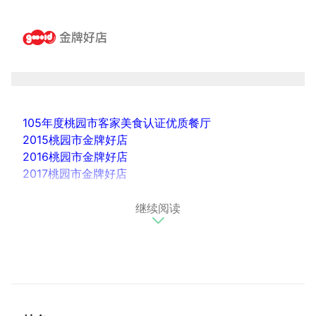
105年度桃园市客家美食认证优质餐厅
2015桃园市金牌好店
2016桃园市金牌好店
2017桃园市金牌好店
继续阅读
推荐菜色：金桔和风沙拉、梅汁香鱼、放山土鸡、在地
新鲜活鱼、仙草炖鸡汤、风味客家小炒
电影《总舖师》萤幕上色香味俱全的美食，出自有20
多年料理经验的亨味食堂范老板之手。老板过去在台北
工作，西餐、日式、台菜海鲜都精通，後因家乡双亲需
人陪伴，在2008年时返乡开创自己的事业，一家人同