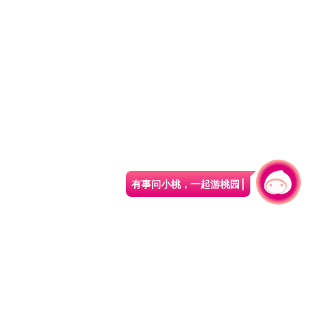
有事问小桃，一起游桃园