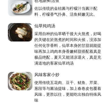
在地新鲜活鱼
板娘自己搓的客家汤圆，只用纯的老糯米及不加味精的
佐以传统的金桔酱与柠檬汁当酱汁配
鸡汤，更不容错过。
料，柠檬香气扑鼻、活鱼鲜嫩无比。
执着不藏私，文创展风华
仙草炖鸡汤
采用自种的仙草晒干後大火熬煮，好喝
料理的世界，无尽宽广，老板持续精进，与更多人分享
的关键在於熬煮的时间和火侯，没添加
营养、养生、健康的美食外，更将规划烧窑游程等文创
任何化学香料，仙草本身的甘甜就能提
活动，让饮食与文创相互结合，提升饮食文化。
味再加上鸡肉本身香嫩鲜甜搭配着真是
极品绝配，夏天又能清凉退火，真是充
资料来源来自：桃园市政府客家事务局出版之好客之
满道地的客家仙草鸡汤
都Ⅲ
风味客家小炒
使用传统五花肉、豆干、鱿鱼、芹菜、
葱段等与酱油提味，加上春卷皮包覆着
风味，更胜以往，更能吃出独自特殊风
味