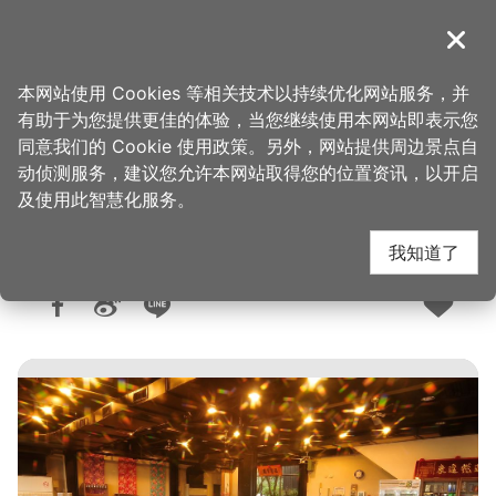
跳
到
導覽
关闭
主
桃园观光导览网
首页
>
想去的地方
>
美食、购物
>
美食快搜
要
本网站使用 Cookies 等相关技术以持续优化网站服务，并
内
有助于为您提供更佳的体验，当您继续使用本网站即表示您
容
同意我们的 Cookie 使用政策。另外，网站提供周边景点自
亨味食堂
区
动侦测服务，建议您允许本网站取得您的位置资讯，以开启
块
及使用此智慧化服务。
我知道了
人气：1.2万
更新：2026-06-05
发布：2015-02-05