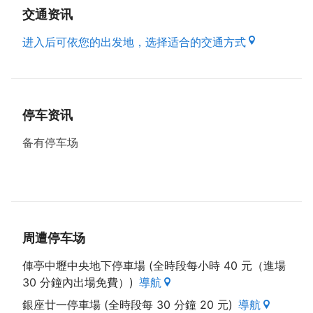
酱，口感软嫩油而不腻。
交通资讯
进入后可依您的出发地，选择适合的交通方式
一对一量身服务
秉着「锦家就是你家」的精神，在老师傅带领下，将顾
客喜好资料建档并注明配菜注意事项，彻底执行工作流
程标准化，提供客人饭店等级的服务，锦家持续研发，
停车资讯
大气展现跨越美食国界的用心，向下一甲子迈进。
备有停车场
资料来源来自：桃园市政府客家事务局出版之好客之都
Ⅲ
周遭停车场
俥亭中壢中央地下停車場 (全時段每小時 40 元（進場
30 分鐘內出場免費）)
導航
銀座廿一停車場 (全時段每 30 分鐘 20 元)
導航