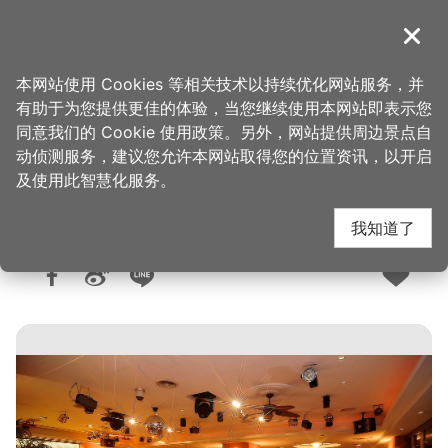
跳
到
導覽
关闭
主
桃园观光导览网
首页
>
想去的地方
>
美食、购物
>
美食快搜
要
本网站使用 Cookies 等相关技术以持续优化网站服务，并
内
有助于为您提供更佳的体验，当您继续使用本网站即表示您
容
同意我们的 Cookie 使用政策。另外，网站提供周边景点自
锦家御宴
区
动侦测服务，建议您允许本网站取得您的位置资讯，以开启
块
及使用此智慧化服务。
我知道了
人气：1.4万
更新：2026-06-05
发布：2015-02-05