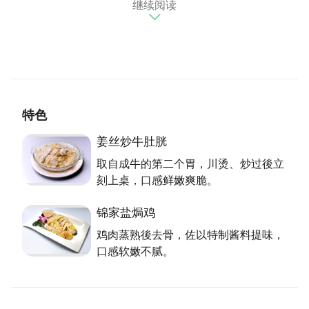
继续阅读
提供精致高档餐饮，6年前传承家业的现任老板，自信
表示锦家御宴可依客人口味提供无菜单料理，满足客人
各式需求。装潢以大地色系为主，展现现代美式休闲
风，由富有才华的老板亲自设计的，店内可看到若隐若
现的世界地图，还有酒吧与开放式厨房，每个包厢更别
出心裁以不同语言来命名。
特色
黑白二道 必点佳肴
姜丝炒牛肚胱
锦家投入新鲜食材成本之高，其他店家难以匹敌，坚持
取自成牛的第二个胃，川烫、炒过後立
原汁原味的料理方式，让一品牛鞭锅在1980年便获美
刻上桌，口感鲜嫩爽脆。
食金牌奖肯定。锦家有着一甲子的美味，首推黑白二
道。黑道指的是姜丝牛百页，用的是有牛圣经之称的成
锦家盐焗鸡
牛牛胃，条条皱折口感爽脆又紮实；白道则是姜丝炒牛
鸡肉蒸熟後去骨，佐以特制酱料提味，
肚胱，以成牛的第二个胃，去掉内外胃皮，只留有隔间
口感软嫩不腻。
的肌肉，川烫、炒过立刻上桌，口感鲜嫩爽脆，每条牛
只能炒两到三盘，全台湾几乎只有锦家吃的到。而锦家
盐焗鸡，则是将鸡肉蒸熟後去骨，再泡特制盐水酱汁，
起锅後以特制麻油、碎姜末及盐提味，上桌前再炒盐焗