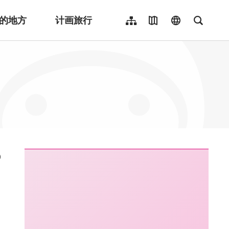
的地方
计画旅行
网站导览
地图导览
language
全文检
繁體中文
English
日本語
한국어
Indonesia
ไทย
Người việt nam
:::