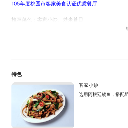
105年度桃园市客家美食认证优质餐厅
推荐菜色：客家小炒、炒米苔目
千晖鹅肉店成立於1985年，早期为路边摊，200
家人硬颈精神撑过。走过30个年头，口味始终不变
来嚐嚐记忆中的味道。因为店离高速公路很近，也
从学徒做起，打下良好基础
特色
千晖鹅肉店定位为平价、经济、实惠的传统客家餐
客家小炒
待百来位消费者，假日最好先预约。老板20年前曾
选用阿根廷鱿鱼，搭配
资历完整，谈到拿手料理，充满自信。王仁甫、何
客家菜独具特色