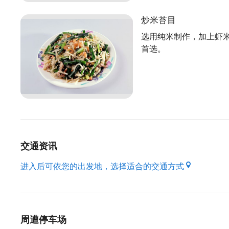
招牌菜客家小炒用的是阿根廷鱿鱼，剪成厚厚块状
炒米苔目
的葱、芹菜、豆干及肥瘦恰到好处的三层肉，常有
选用纯米制作，加上虾米、韭菜，淋上鹅肉汤汁後
选用纯米制作，加上虾
首选。
常外带。少见的姜丝小肠，千晖也有，小肠必须先
入自行研发的特制客家酱及鹅肉酱，豆酱香气让人
以拔丝地瓜甜蜜收尾
用来当作招待小菜的拔丝地瓜，选用南部高品质地
水，外脆内软，是享用客家美食後最佳甜点，也是
交通资讯
资料来源来自：桃园市政府客家事务局出版之好客
进入后可依您的出发地，选择适合的交通方式
周遭停车场