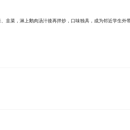
、泡水至软硬适中，咬下去可嚐到大海的鲜味，搭配爆香
客人说跟别家不一样。另一道很受喜爱的料理是炒米苔目
再炒，也可煮成米苔目汤，邻近中坜高中或中央大学的同
米、韭菜，淋上鹅肉汤汁後再拌炒，口味独具，成为邻近学生外
仔细翻过，再发2小时，吃起来口感脆脆的，很有嚼劲，
难忘。
瓜，切成大小适中後再炸，上桌前以白砂糖炒过。沾些冰
最甜美的句点。
之都Ⅲ