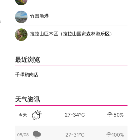
後
，
竹围渔港
学
带
加
拉拉山巨木区（拉拉山国家森林游乐区）
最近浏览
千晖鹅肉店
天气资讯
27-34°C
50%
今天
27-31°C
100%
08/08