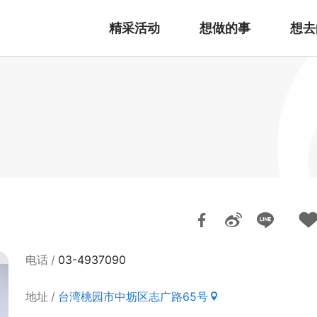
精采活动
想做的事
想去
电话
03-4937090
地址
台湾桃园市中坜区志广路65号