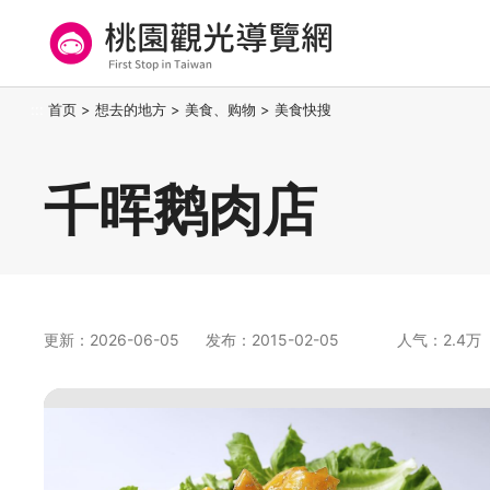
跳
到
主
要
桃园观光导览网
:::
首页
>
想去的地方
>
美食、购物
>
美食快搜
内
容
区
千晖鹅肉店
块
更新：2026-06-05
发布：2015-02-05
人气：2.4万