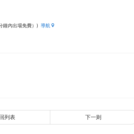
0 分鐘內出場免費）)
導航
回列表
下一则