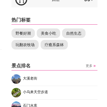
热门标签
野餐好潮
美食小吃
自然生态
玩翻农牧场
疗癒系森林
景点排名
更多
接
大溪老街
。
小乌来天空步道
石门水库