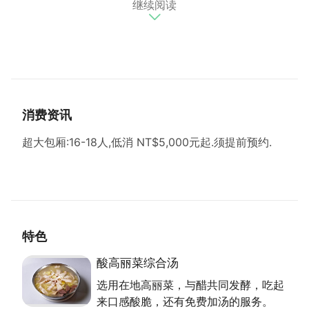
继续阅读
立的新龙餐厅有些印象，1995年再创馔园，再於2007
年迁至现址， 由第二代接手经营。取名馔园，是晋天
宫太子爷指示取名为馔，馔元谐音为「赚元」，相当讨
喜，二、三十年来，许多老顾客把这儿当成家一般，大
家都是一家人。
传统客家料理与台菜为主
消费资讯
朴实的馔园以传统客家料理与台菜为主，部分料理闽客
超大包厢:16-18人,低消 NT$5,000元起.须提前预约.
相融，是一大特色。若与好友相聚，可先点道酸高丽菜
综合汤，使用在地高丽菜，与醋及果醋共同发酵一个月
後，吃起来酸脆，猪肉选用当日现宰温体猪肉， 三层
肉沾桔酱相当速配，鸭血与猪肚口感亦佳， 许多女孩
特别喜欢酸味，一碗又一碗，馔园了解客人需求，免费
加汤是基本服务。用在来米搓出的客家米苔目，外观雪
特色
白晶莹，炒或煮汤口感都Q弹，很有饱足感，碗内还有
酸高丽菜综合汤
木耳、虾仁、韭菜等，料多实在，米苔目加糖水就可以
选用在地高丽菜，与醋共同发酵，吃起
成为点心。
来口感酸脆，还有免费加汤的服务。
传承父母料理好手艺的招牌白斩鸡，是自父母传承所得