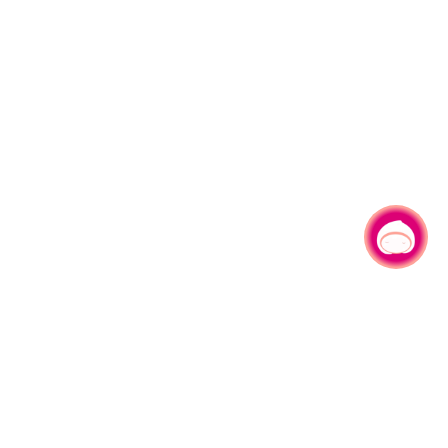
有事问小桃，一起游桃园
|