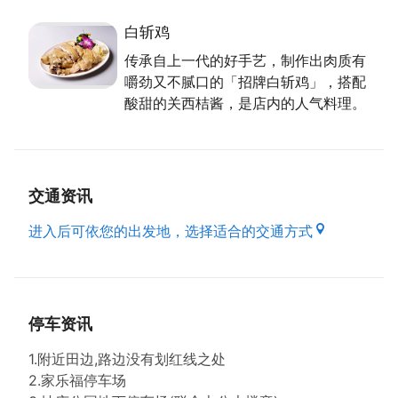
的料理方式，用5、6台斤重，绝不打抗生素的放山土
白斩鸡
鸡，肉质够劲又不油腻，沾点酸甜的关西桔酱味道刚
好，这道白斩鸡是入厝、起家、娶媳妇或嫁女儿宴客
传承自上一代的好手艺，制作出肉质有
时，必备的圆满好菜。姜丝粉肠，选用当天现宰的温体
嚼劲又不腻口的「招牌白斩鸡」，搭配
猪，清洗干净後，拌嫩姜丝、酱油膏、工研白醋炒，炸
酸甜的关西桔酱，是店内的人气料理。
到酥酥的且颜色变深即可上桌。糖醋排骨则是小时候妈
妈常给游老板带便当的菜色，腌过的排骨，香味十足，
软而不烂，青椒多汁、梅子酸甜，视觉鲜艳，也是招牌
菜。虽经几次搬迁，不轻易涨价的馔园仍将紮实经营，
交通资讯
以美食带给大家美好的用餐回忆。
进入后可依您的出发地，选择适合的交通方式
资料来源来自：桃园市政府客家事务局出版之好客之都
Ⅲ
停车资讯
1.附近田边,路边没有划红线之处
2.家乐福停车场