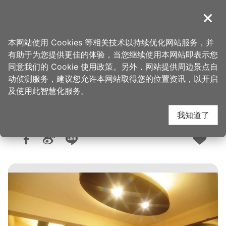
跳
到
導覽
关闭
主
桃园观光导览网
首页
>
想去的地方
>
美食、购物
>
美食快搜
要
本网站使用 Cookies 等相关技术以持续优化网站服务，并
内
有助于为您提供更佳的体验，当您继续使用本网站即表示您
容
同意我们的 Cookie 使用政策。另外，网站提供周边景点自
馔园餐馆
区
动侦测服务，建议您允许本网站取得您的位置资讯，以开启
块
及使用此智慧化服务。
我知道了
人气：1.4万
更新：2026-06-05
发布：2015-02-05