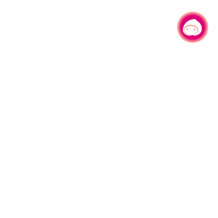
有事问小桃，一起游桃园
|
园区县府路1号
网站导览
1#6209
资讯安全政策
週五
隐私权政策
午13:00至17:00
参访人次
4,537,311