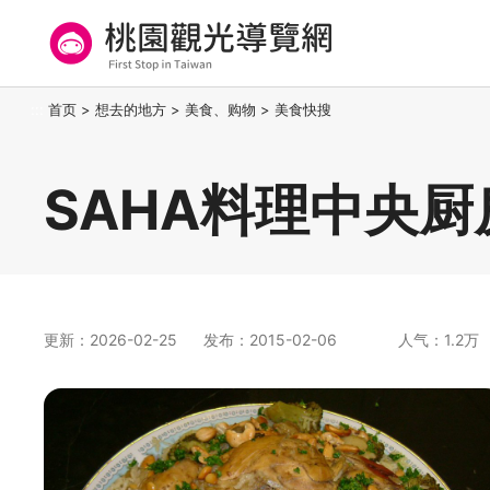
跳
到
主
要
桃园观光导览网
:::
首页
>
想去的地方
>
美食、购物
>
美食快搜
内
容
区
SAHA料理中央厨
块
更新：2026-02-25
发布：2015-02-06
人气：1.2万