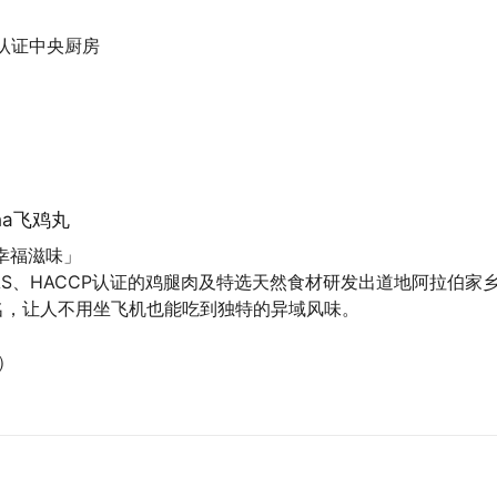
l认证中央厨房
ha飞鸡丸
幸福滋味」
CAS、HACCP认证的鸡腿肉及特选天然食材研发出道地阿拉伯家
名，让人不用坐飞机也能吃到独特的异域风味。
）