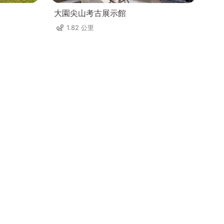
大園尖山考古展示館
1.82 公里