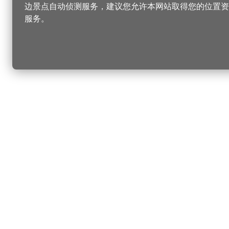
边景点自动侦测服务，建议您允许本网站取得您的位置资
服务。
更改您的语言
您可以
乐
选择语言
▼
桃
乐