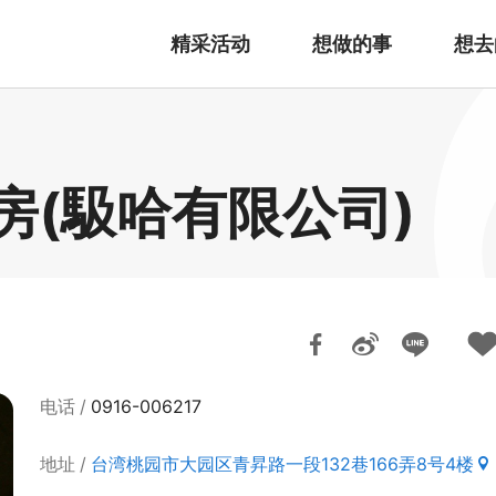
精采活动
想做的事
想去
房(馺哈有限公司)
电话
0916-006217
地址
台湾桃园市大园区青昇路一段132巷166弄8号4楼