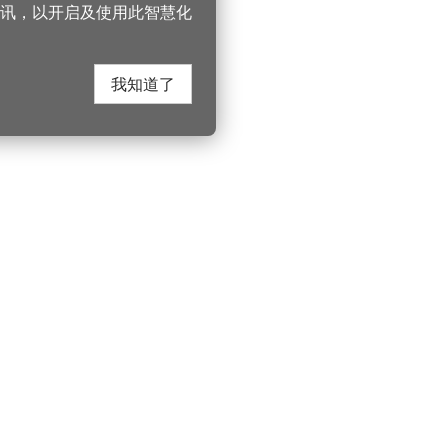
讯，以开启及使用此智慧化
我知道了
在这里找到我们
330206 桃园市桃
电话：(03)332-210
游桃园
Instagram
服务时间：週一至
园风景区管理处
YouTube
上午8:00至12:00 下
游桃园
市政信箱