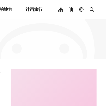
的地方
计画旅行
网站导览
地图导览
language
全文检
繁體中文
English
日本語
한국어
Indonesia
ไทย
Người việt nam
:::