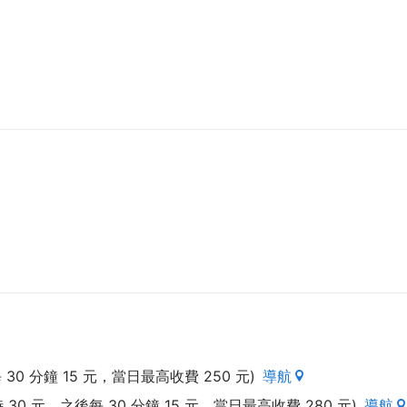
廊"
爱的土地上
物/静物画...等
0 分鐘 15 元，當日最高收費 250 元)
導航
 元，之後每 30 分鐘 15 元，當日最高收費 280 元)
導航
导商品