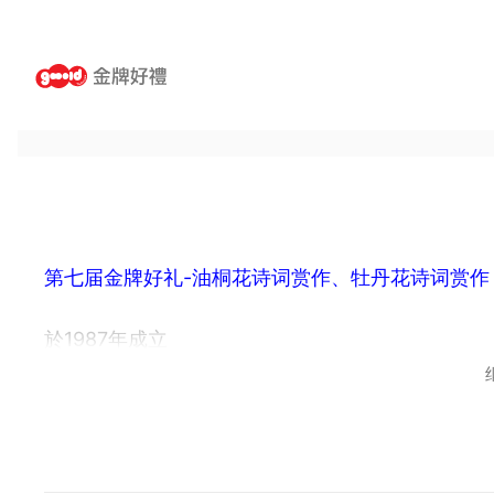
第七届金牌好礼-油桐花诗词赏作、牡丹花诗词赏作
於1987年成立
专业油画与裱褙 ; 油画教学 ; 纸黏土教学.
公司服务内容:
专业油画: 人像/人体/风景/静物/心爱的宠物....等
依照客户需要绘制各式油画
我们将为您作更细致的服务