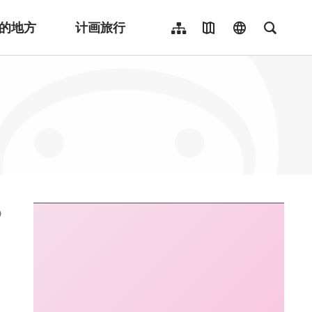
的地方
计画旅行
网站导览
地图导览
language
全文检
繁體中文
English
日本語
한국어
Indonesia
ไทย
Người việt nam
:::