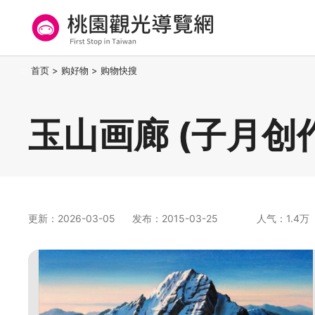
跳
到
主
要
桃园观光导览网
:::
首页
>
购好物
>
购物快搜
内
容
区
玉山画廊 (子月创
块
更新：2026-03-05
发布：2015-03-25
人气：1.4万