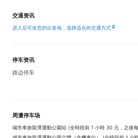
专业裱褙- 相片/证件/水彩/油画...皆可裱褙
交通资讯
油画及纸黏土教学- 儿童.成人皆有开班授课
进入后可依您的出发地，选择适合的交通方式
身为经营者与画家身分的锺隆枝先生
画风也逐改为以玉山为题的多幅连作
期许自我能挑战巅峰,迎接更多挑战,
停车资讯
也才能广纳更多的事事物物
在与家人共同讨论後,决定把"桂林画廊" 改为"玉山画
路边停车
象徵最美好的风景原来不是在远方,而是在自己最亲
保留完全手作手绘的精致工艺
呈现最优美典雅之作品於大众.
商品手绘油画作品: 玉山系列. 台湾锦鲤. 各式风景/人
周遭停车场
严选国画作品: 花开富贵. 山水画. 各样花卉主题...等
城市車旅龍潭運動公園站 (全時段前 1 小時 30 元，之後每 3
名家书法作品: 郭晴岩(云樵) . 黄朝根...等作品
城市車旅龍潭運動公園立體（含機車位） (全時段前 1 小時 30
纸黏土作品: 油桐花诗词赏作 更获选为客家特色辅