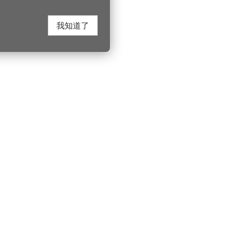
我知道了
在这里找到我们
330206 桃园市桃
电话：(03)332-210
游桃园
Instagram
服务时间：週一至
园风景区管理处
YouTube
上午8:00至12:00 下
游桃园
市政信箱
索北横