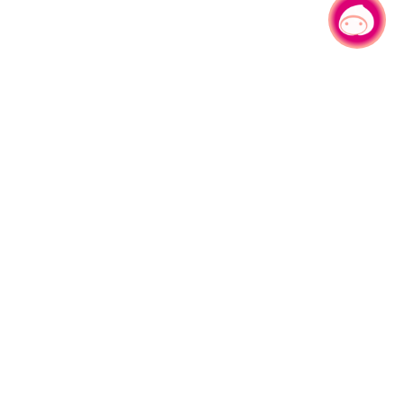
有事问小桃，一起游桃园
|
园区县府路1号
网站导览
1#6209
资讯安全政策
週五
隐私权政策
午13:00至17:00
参访人次
4,538,286