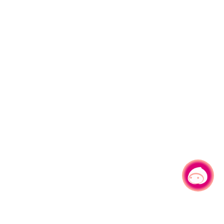
有事问小桃，一起游桃园