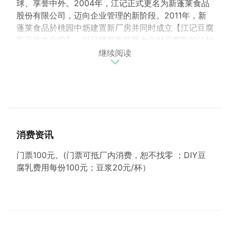
球、享誉中外。
2004年，江记正式更名为新蓬莱食品
股份有限公司，
迈向企业管理的新阶段。2011年，
新
蓬莱食品於桃园中坜建置新厂房并同时成立【
江记豆腐
乳品牌文化馆】，
以品牌形象拓展大众对豆腐乳的认知
继续阅读
与新蓬来食品的美味传承。
江记新蓬莱食品融合现代人
健康养身观念，从物料挑选到产品制作，
层层把关。产
品采用精选非基改黄豆、糙米、酒、砂糖，
絶不使用防
腐剂、人工色素、糖精，
以传统技术与最新设备制作豆
腐乳，并获得ISO22000及HA
CCP国际食品安全认
证。江记以独家黄金比例做出咸甜适中、
顺口不腻的豆
腐乳。严格的品质管制，精心酿造而成，
坚持做出最好
消费资讯
的产品。
江记豆腐乳文化馆源自於江氐家族情感与豆腐
乳传承一甲子的牵绊，
藉由文化馆的成立传递豆腐乳陈
门票100元。(门票可抵厂内消费，恕不找零 ；DIY豆
酿美味，
历经光阴岁月的故事与记忆，让大众在品味的
腐乳费用每份100元；豆浆20元/杯）
同时，
了解这一口香醇所传承的文化与坚持，场馆除展
示商品外，
亦从制程、文化、创新的角度向参观者展示
豆腐乳文化，
以专业研发技术、传统技艺与现代设计兼
具的陈设空间，
并提供豆腐乳DIY体验(需事先预约)，
透过静态及动态展示，
表现豆腐乳有别於传统印象的新