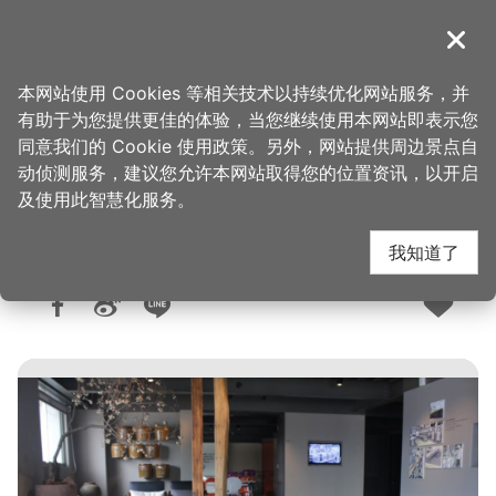
跳
到
導覽
关闭
主
桃园观光导览网
首页
>
购好物
>
购物快搜
要
本网站使用 Cookies 等相关技术以持续优化网站服务，并
内
有助于为您提供更佳的体验，当您继续使用本网站即表示您
容
同意我们的 Cookie 使用政策。另外，网站提供周边景点自
江记豆腐乳文化馆
区
动侦测服务，建议您允许本网站取得您的位置资讯，以开启
块
及使用此智慧化服务。
我知道了
人气：1.1万
更新：2026-01-29
发布：2015-03-25