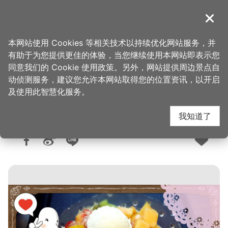
跳
到
導覽
关闭
主
桃园观光导览网
首页
>
想去的地方
>
美食、购物
>
美食快搜
要
本网站使用 Cookies 等相关技术以持续优化网站服务，并
内
有助于为您提供更佳的体验，当您继续使用本网站即表示您
容
同意我们的 Cookie 使用政策。另外，网站提供周边景点自
天下奇冰馆(中原总店)
区
动侦测服务，建议您允许本网站取得您的位置资讯，以开启
块
及使用此智慧化服务。
我知道了
人气：1.1万
更新：2026-06-05
发布：2015-03-25