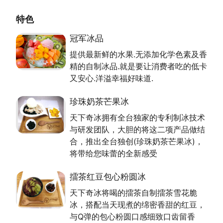
应难关，达到全年供应的服务，搭配上温馨可爱的消费
特色
空间与最诚挚亲切的服务态度，打破传统的冰品概念，
创造出美味、卫生又健康的精致冰品，满足顾客挑剔的
冠军冰品
味蕾。
提供最新鲜的水果.无添加化学色素及香
我们不断的研发推出新品..让客人来到天下奇冰时时都
精的自制冰品.就是要让消费者吃的低卡
充满惊喜
又安心.洋溢幸福好味道.
我们的经营理念与核心价值为”健康.低卡.幸福.感动”
珍珠奶茶芒果冰
历年获得奖项:
天下奇冰拥有全台独家的专利制冰技术
2012年:台湾美食奖.超值美食王
与研发团队，大胆的将这二项产品做结
2013年:一统天下奖.
合，推出全台独创(珍珠奶茶芒果冰)，
2014年:桃园优良冰品店.桃园县第八届创新企业卓越奖
将带给您味蕾的全新感受
2015年:桃园市第九届青年创业卓越奖.经济部新创事业
奖
擂茶红豆包心粉圆冰
天下奇冰将喝的擂茶自制擂茶雪花脆
冰，搭配当天现煮的绵密香甜的红豆，
与Q弹的包心粉圆口感细致口齿留香