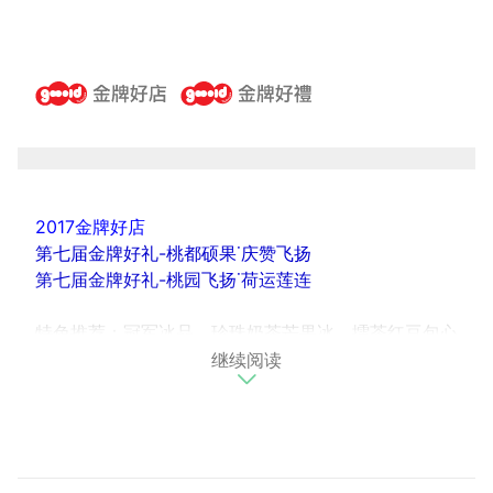
2017金牌好店
第七届金牌好礼-桃都硕果˙庆赞飞扬
第七届金牌好礼-桃园飞扬˙荷运莲连
特色推荐：冠军冰品、珍珠奶茶芒果冰、擂茶红豆包心
继续阅读
粉圆冰
天下奇冰以健康卫生的角度出发，重视消费者的健康，
定期请SGS做水质与冰品检测，提供「安心」，且「高
品质」的冰品，不但具有独特清爽的美味，也可以保有
低卡路里的原则，运用最新鲜的水果，解决其季节性供