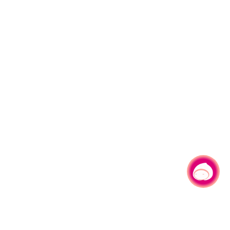
有事问小桃，一起游桃园