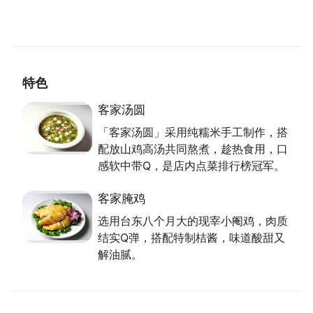
碧园走的是平价路线，薄利多销，因位处巷弄，都是熟
客带新客人来。得以长久经营的秘诀，老板娘认为首重
卫生， 其次要让客人喜欢，品质维持稳定更不可或
缺。近些年，许多客家菜持续变化创新，碧园坚持传统
路线，但也导入更多客家元素，适度调适。
特色
招牌美食，料理过程细腻
客家汤圆
「客家汤圆」采用纯糯米手工制作，搭
曹老板充满自信地谈起各种碧园美食，客家汤圆采用纯
配放山鸡高汤共同熬煮，趁热食用，口
糯米手工制作，趁热口感软中带Q，搭配台湾在地手工
感软中带Q，是店内点菜排行榜冠军。
切制的香菇、虾仁干与肉丝爆香，再用放山鸡的高汤熬
煮2、3小时，口味温和又有滋味，常年位居点菜排行
客家腌鸡
榜冠军。曹老板说曾有老顾客订了桌，但翌日因病过
选用台东八个月大的现宰小阉鸡，肉质
世，儿子还特别点客家汤圆带到告别式上。客家腌鸡是
结实Q弹，搭配特制桔酱，味道酸甜又
另项招牌，选用台东八个月大的现宰小阉鸡，以沸水大
解油腻。
火下锅，再用小火焖50分钟，起锅冷却，肉质结实Q
弹， 搭配特制桔酱，味道甜中带酸又解油腻。采用黑
猪肩膀肉制成的蒜泥白肉则需要预约，因为每只猪才2
片肩膀肉，材料不足，为了坚持品质与风味，不能用其