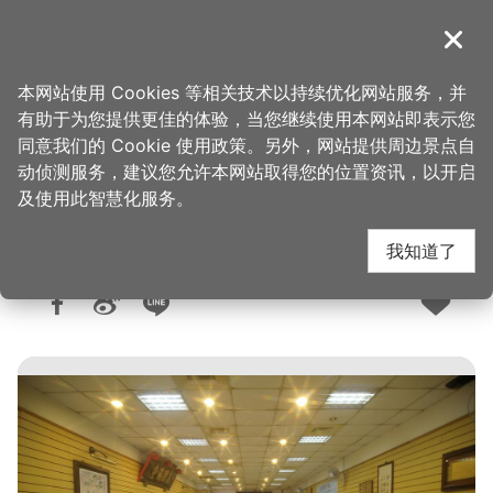
跳
到
導覽
关闭
主
桃园观光导览网
首页
>
想去的地方
>
美食、购物
>
美食快搜
要
本网站使用 Cookies 等相关技术以持续优化网站服务，并
内
有助于为您提供更佳的体验，当您继续使用本网站即表示您
容
同意我们的 Cookie 使用政策。另外，网站提供周边景点自
碧园餐馆
区
动侦测服务，建议您允许本网站取得您的位置资讯，以开启
块
及使用此智慧化服务。
我知道了
人气：2.9万
更新：2026-06-05
发布：2015-03-31