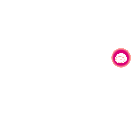
有事问小桃，一起游桃园
|
330206 桃园市桃园区县府路1号
电话：(03)332-2101#6209