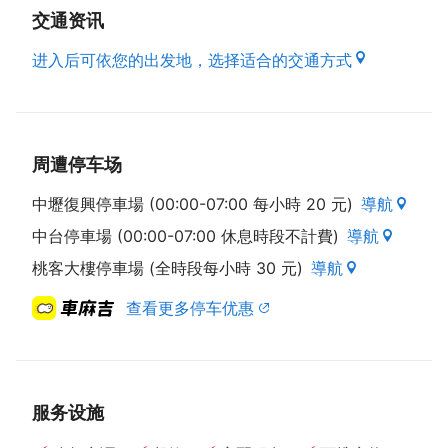
他部位的肉来代替。坚持原味的客家小炒，则用非基改
交通资讯
的手工豆干，加上去皮黑猪肉，大火用油锅下去煸，将
进入后可依您的出发地，选择适合的交通方式
三星葱爆香後下去炒，再用白砂糖提味，不用味素，消
费者接受度很高。
谈到未来，曹老板希望能够继续紮实经营，也希望下一
代继续好好传承，维持现在平实价格以服务顾客。
周遭停车场
资料来源来自：桃园市政府客家事务局出版之好客之都
中壢復興停車場 (00:00-07:00 每小時 20 元)
導航
Ⅲ
中台停車場 (00:00-07:00 休息時段不計費)
導航
桃客大樓停車場 (全時段每小時 30 元)
導航
查看更多停车优惠
服务设施