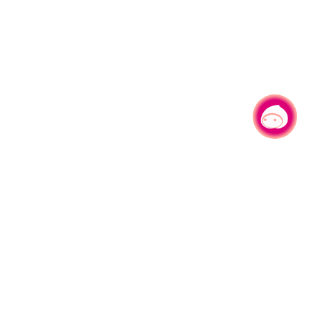
有事问小桃，一起游桃园
|
园区县府路1号
网站导览