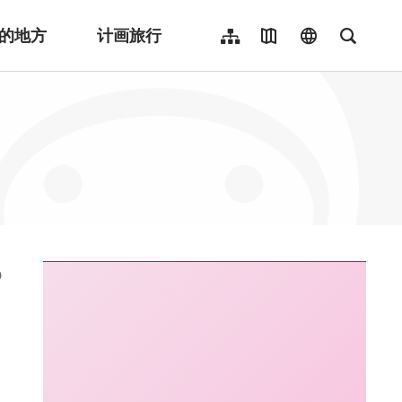
的地方
计画旅行
网站导览
地图导览
language
全文检
繁體中文
English
日本語
한국어
Indonesia
ไทย
Người việt nam
:::