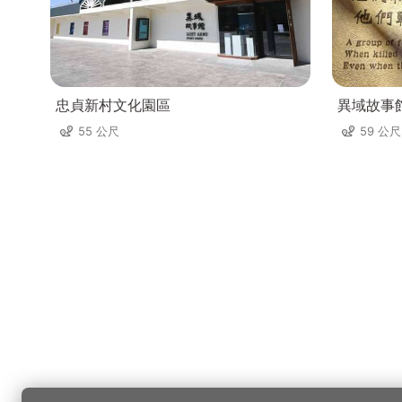
忠貞新村文化園區
異域故事
55 公尺
59 公尺