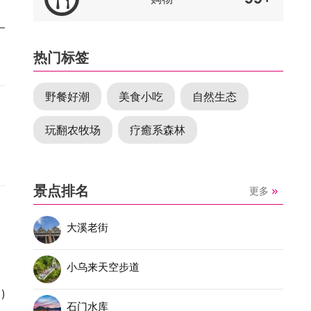
一
热门标签
野餐好潮
美食小吃
自然生态
玩翻农牧场
疗癒系森林
景点排名
更多
大溪老街
小乌来天空步道
)
石门水库