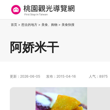
跳
到
主
要
桃园观光导览网
:::
首页
>
想去的地方
>
美食、购物
>
美食快搜
内
容
区
阿娇米干
块
更新：2026-06-05
发布：2015-04-16
人气：8975