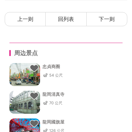
上一则
回列表
下一则
周边景点
忠貞商圈
54 公尺
龍岡清真寺
70 公尺
龍岡國旗屋
126 公尺