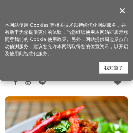
跳
到
導覽
关闭
主
桃园观光导览网
首页
>
想去的地方
>
美食、购物
>
美食快搜
要
本网站使用 Cookies 等相关技术以持续优化网站服务，并
内
有助于为您提供更佳的体验，当您继续使用本网站即表示您
容
同意我们的 Cookie 使用政策。另外，网站提供周边景点自
杨家将过桥米线米干
区
动侦测服务，建议您允许本网站取得您的位置资讯，以开启
块
及使用此智慧化服务。
我知道了
人气：1.2万
更新：2026-06-05
发布：2015-04-16