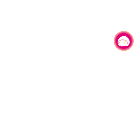
有事问小桃，一起游桃园
330206 桃园市桃园区县府路1号
电话：(03)332-2101#6209
服务时间：週一至週五
上午8:00至12:00 下午13:00至17:00