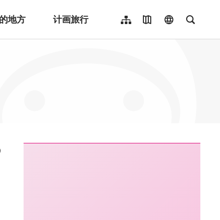
的地方
计画旅行
网站导览
地图导览
language
全文检
繁體中文
English
日本語
한국어
Indonesia
ไทย
Người việt nam
:::