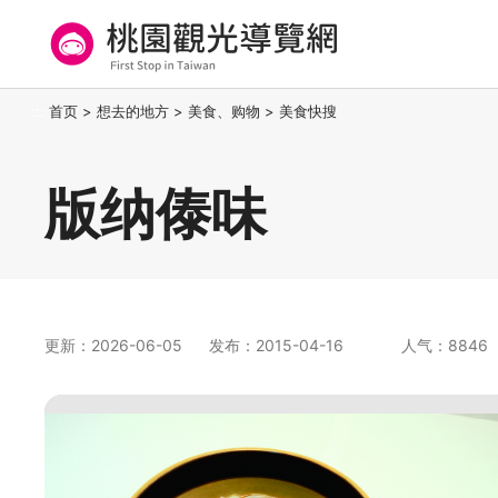
跳
到
主
要
桃园观光导览网
:::
首页
>
想去的地方
>
美食、购物
>
美食快搜
内
容
区
版纳傣味
块
更新：2026-06-05
发布：2015-04-16
人气：8846