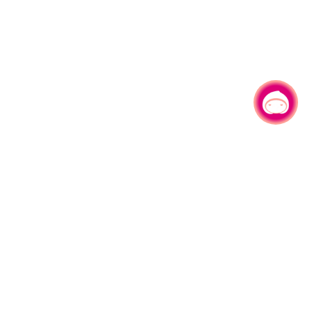
有事问小桃，一起游桃园
园区县府路1号
网站导览
1#6209
资讯安全政策