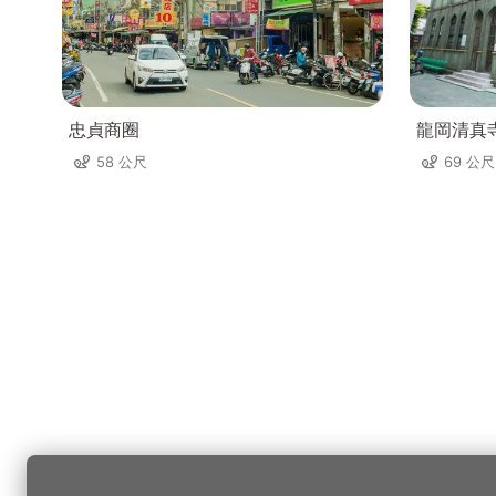
忠貞商圈
龍岡清真
58 公尺
69 公尺