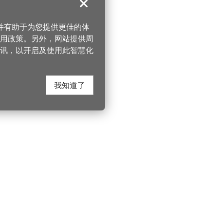
关闭
，并有助于为您提供更佳的体
 使用政策。另外，网站提供周
讯，以开启及使用此智慧化
我知道了
在这里找到我们
330206 桃园市桃
电话：(03)332-210