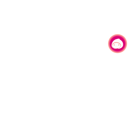
有事问小桃，一起游桃园
|
园区县府路1号
网站导览
1#6209
资讯安全政策