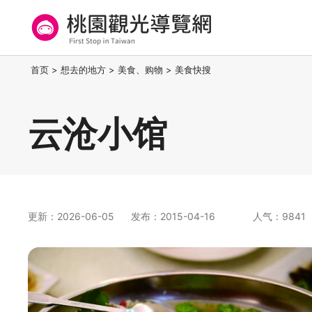
跳
到
主
要
桃园观光导览网
:::
首页
>
想去的地方
>
美食、购物
>
美食快搜
内
容
区
云沧小馆
块
更新：2026-06-05
发布：2015-04-16
人气：9841