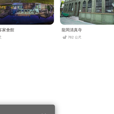
客家會館
龍岡清真寺
尺
762 公尺