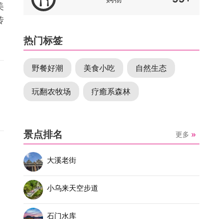
美
传
热门标签
野餐好潮
美食小吃
自然生态
玩翻农牧场
疗癒系森林
景点排名
更多
大溪老街
小乌来天空步道
石门水库