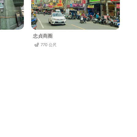
忠貞商圈
770 公尺