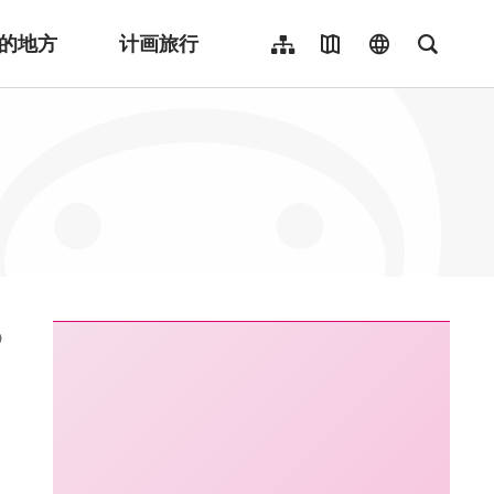
的地方
计画旅行
网站导览
地图导览
language
全文检
繁體中文
English
日本語
한국어
Indonesia
ไทย
Người việt nam
:::