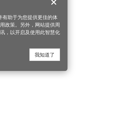
关闭
，并有助于为您提供更佳的体
 使用政策。另外，网站提供周
讯，以开启及使用此智慧化
我知道了
在这里找到我们
330206 桃园市桃
电话：(03)332-210