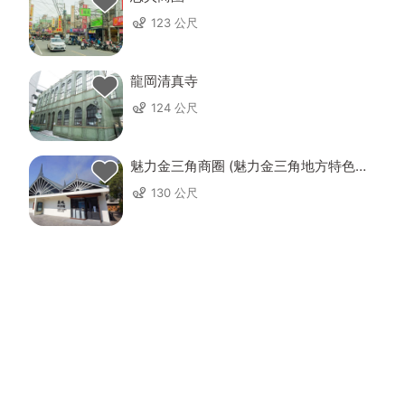
123 公尺
龍岡清真寺
124 公尺
魅力金三角商圈 (魅力金三角地方特色產
業發展協會)
130 公尺