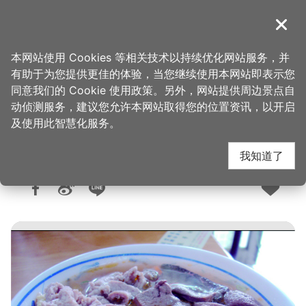
跳
到
導覽
关闭
主
桃园观光导览网
首页
>
想去的地方
>
美食、购物
>
美食快搜
要
本网站使用 Cookies 等相关技术以持续优化网站服务，并
内
有助于为您提供更佳的体验，当您继续使用本网站即表示您
容
同意我们的 Cookie 使用政策。另外，网站提供周边景点自
忠贞云乡米干
区
动侦测服务，建议您允许本网站取得您的位置资讯，以开启
块
及使用此智慧化服务。
我知道了
人气：9175
更新：2026-06-05
发布：2015-04-16