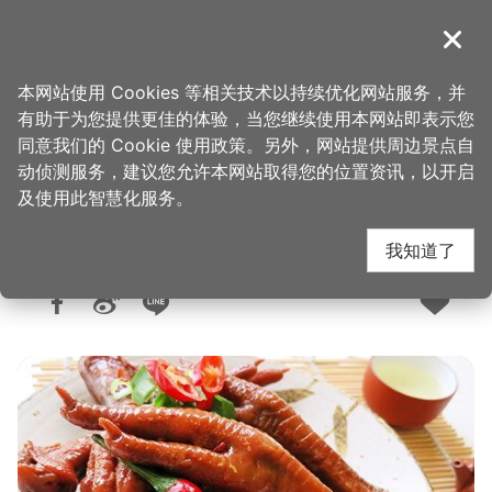
跳
到
導覽
关闭
主
桃园观光导览网
首页
>
购好物
>
购物快搜
要
本网站使用 Cookies 等相关技术以持续优化网站服务，并
内
有助于为您提供更佳的体验，当您继续使用本网站即表示您
容
同意我们的 Cookie 使用政策。另外，网站提供周边景点自
鼎太公红麴卤味
区
动侦测服务，建议您允许本网站取得您的位置资讯，以开启
块
及使用此智慧化服务。
我知道了
人气：1.6万
更新：2026-03-16
发布：2015-12-10