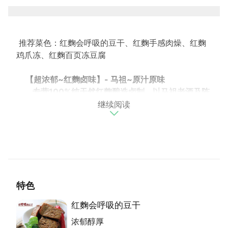
推荐菜色：红麴会呼吸的豆干、红麴手感肉燥、红麴
鸡爪冻、红麴百页冻豆腐
【超浓郁~红麴卤味】- 马祖~原汁原味
专营100%纯天然红麴酿造卤制，以马祖老酒及陈
继续阅读
酿红糟与中药入味熬卤
卤制过程 ”不加一滴水” 渗透入味。是在台湾的马
祖特色红麴卤味
【鼎太公红麴卤味】与【一般卤味】
的差异 ：
1. 卤制过程【不加一滴水】浓郁沁
特色
透至骨...
2. 采用【纯酿 红麴】卤制，健康独
红麴会呼吸的豆干
特..
浓郁醇厚
3. 风味【超感浓郁】魅力，渗透入