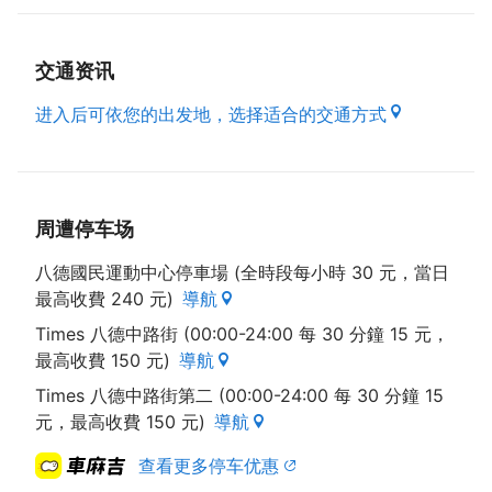
味，口感超浓郁、不口干不舌燥。原料来源皆为桃园在
地生产，尤其红麴来自鼎太公拥有自制的红麴核心技
交通资讯
术，为桃园在地自制生产。
包装设计功能意象：
进入后可依您的出发地，选择适合的交通方式
1.以「桃园好礼」意象在地文化专属的桃园伴手礼盒。
2.以橘红色代表桃园火红灯会 及 在地生产之纯酿「红
麴」-火红独特的意象。
3.以真空包装呈现，提升产品的保存及便利性。
周遭停车场
4.可冷冻之礼盒造型斜顶手提- 轻巧、精致、大方。
5.保存期限：未开封冷冻-18度C 保存2个月，未开封
八德國民運動中心停車場 (全時段每小時 30 元，當日
冷藏4度C 可保存3天，开封後冷藏请於2日内食用完
最高收費 240 元)
導航
毕。
Times 八德中路街 (00:00-24:00 每 30 分鐘 15 元，
最高收費 150 元)
導航
Times 八德中路街第二 (00:00-24:00 每 30 分鐘 15
元，最高收費 150 元)
導航
查看更多停车优惠