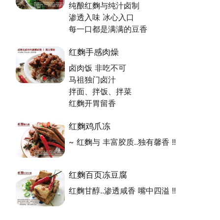
纯酿红麴与纯汁卤制
味..
渗透入味 冰心入口
4. 卤味食用後【不口干．不舌
每一口都是满满的豆香
燥】..
红麴手感肉燥
卤肉饭 非吃不可
马祖独门卤汁
拌面、拌饭、拌菜
红麴开胃留香
红麴鸡爪冻
~ 红麴与 丰富胶质..独有馨香 !!
红麴百页冻豆腐
红麴甘醇..渗透咸香 嘴中四溢 !!
2015桃园市第八届伴手礼─红麴卤味
红麴技术传承家乡马祖祖传并加以「改良创新」而来，
研发与同业产品有所区隔之「不加一滴水」红麴养生卤