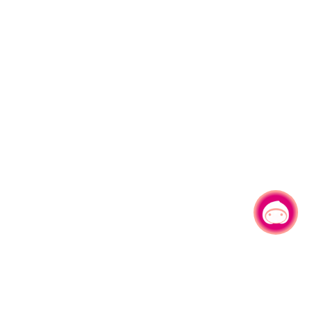
有事问小桃，一起游桃园