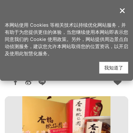
跳
到
導覽
关闭
主
桃园观光导览网
首页
>
购好物
>
购物快搜
要
本网站使用 Cookies 等相关技术以持续优化网站服务，并
内
有助于为您提供更佳的体验，当您继续使用本网站即表示您
容
同意我们的 Cookie 使用政策。另外，网站提供周边景点自
宏旺食品有限公司
区
动侦测服务，建议您允许本网站取得您的位置资讯，以开启
块
及使用此智慧化服务。
我知道了
人气：1.2万
更新：2026-03-27
发布：2015-12-10