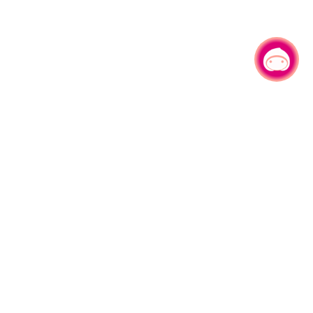
有事问小桃，一起游桃园
330206 桃园市桃园区县府路1号
电话：(03)332-2101#6209
服务时间：週一至週五
上午8:00至12:00 下午13:00至17:00