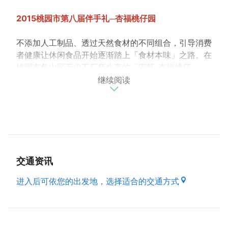
2015桃园市第八届伴手礼─杏福桃仔园
不添加人工制品、透过天然食材的不同组合，引导消费
者健康让休闲食品开始逐渐踏上「食材本味」之路。在
桃园市龟山区无尘工厂所生产的「宏旺-杏福桃仔
继续阅读
园」，其外包装以桃园市花「桃花」为设计发想并结合
早期桃园种植桃树，桃花齐开时节，花海如云，称「桃
仔园」，此为桃园市市名之由来。 商品严选用料「果
干就是果干，坚果就是坚果，透过巧妙的搭配组合，让
消费者齿颊间感受到食品的天然原味」。并以「杏福桃
园」为名称杏桃包夹核桃是极具创新代表性，加上「枣
到幸福」椰枣包夹杏仁「核家杏福」椰枣包夹杏仁及核
交通资讯
桃。 加深外地游客或本地人对桃园市的在地印象是极
具创新代表性的精致伴手礼。保存期限：6个月。
进入后可依您的出发地，选择适合的交通方式