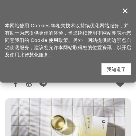
跳
到
導覽
关闭
主
桃园观光导览网
首页
>
购好物
>
购物快搜
要
本网站使用 Cookies 等相关技术以持续优化网站服务，并
内
有助于为您提供更佳的体验，当您继续使用本网站即表示您
容
同意我们的 Cookie 使用政策。另外，网站提供周边景点自
竹峰茗茶
区
动侦测服务，建议您允许本网站取得您的位置资讯，以开启
块
及使用此智慧化服务。
我知道了
人气：1.6万
更新：2026-04-09
发布：2016-01-05