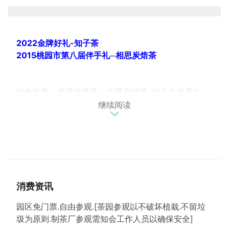
2022金牌好礼-知子茶
2015桃园市第八届伴手礼─相思炭焙茶
特色推荐：相思炭焙茶、相思炭焙茶-25入立体茶包、
继续阅读
相思炭焙茶-12入立体茶包、竹峰茗茶-年节礼盒--台湾
印记提盒
景观茶园，特优4星级制茶厂，休闲茶馆----传承百
年，永续创新。
日据时期茶叶传习所之种苗园，芦竹区唯一的产茶区，
历经台湾茶业之崛起、外销热况、还茶於农，发展精致
消费资讯
农业等时期依旧维持茶业经营：唯因应时代需求而增加
新品种种植：如台茶12号、13号、18号等口味多样化
园区免门票.自由参观.[茶园参观以不破坏植栽.不留垃
之需求而增加茶叶制造品项：如乌龙茶.绿茶.红茶.东方
圾为原则.制茶厂参观需知会工作人员以确保安全]
美人茶等：近期更增加新口味开创新市场：如相思炭焙