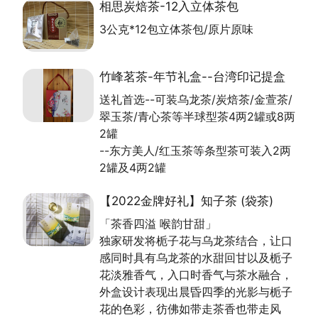
相思炭焙茶-12入立体茶包
3公克*12包立体茶包/原片原味
竹峰茗茶-年节礼盒--台湾印记提盒
送礼首选--可装乌龙茶/炭焙茶/金萱茶/
翠玉茶/青心茶等半球型茶4两2罐或8两
2罐
--东方美人/红玉茶等条型茶可装入2两
2罐及4两2罐
【2022金牌好礼】知子茶 (袋茶)
「茶香四溢 喉韵甘甜」
独家研发将栀子花与乌龙茶结合，让口
感同时具有乌龙茶的水甜回甘以及栀子
花淡雅香气，入口时香气与茶水融合，
外盒设计表现出晨昏四季的光影与栀子
花的色彩，彷佛如带走茶香也带走风