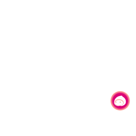
有事问小桃，一起游桃园
|