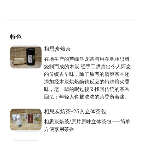
茶.栀子花茶.酸柑茶等
特色
相思炭焙茶
在地生产的芦峰乌龙茶与用在地相思树
烧制而成的木炭.经手工烘焙出令人怀念
的传统古早味，除了原有的清爽茶香还
添加经木炭烘焙酶钠反应的特殊焙火香
味，老一辈的喝过後又找回传统的茶香
回忆；年轻人也被浓浓的茶香所着迷。
相思炭焙茶-25入立体茶包
相思炭焙茶/原片原味立体茶包----简单
方便享用茶香