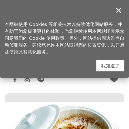
跳
到
導覽
关闭
主
桃园观光导览网
首页
>
想去的地方
>
美食、购物
>
美食快搜
要
本网站使用 Cookies 等相关技术以持续优化网站服务，并
内
有助于为您提供更佳的体验，当您继续使用本网站即表示您
容
同意我们的 Cookie 使用政策。另外，网站提供周边景点自
上赞美食
区
动侦测服务，建议您允许本网站取得您的位置资讯，以开启
块
及使用此智慧化服务。
我知道了
人气：1万
更新：2026-06-08
发布：2016-01-07