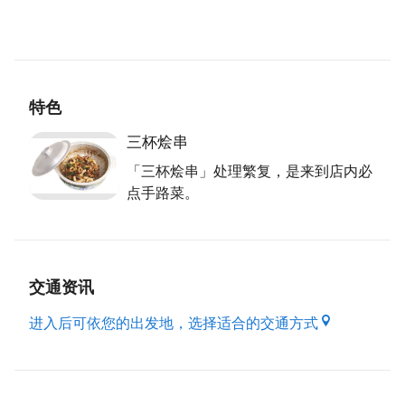
提起料理制作的技巧，老板娘笑着说：「自己喜欢吃、
喜欢学，打从少女时代就非常热爱料理，经常到隔壁办
外烩的邻居家帮忙，20岁时就能够自己办上3至5桌的
过年菜，直到现在还是保持对做菜的好奇心。」
值得一提的是，老板娘认为休假就是他们精进自己的时
特色
刻，也是最休闲的时光，全家对吃都很有兴趣，会相偕
去寻找新的餐厅品嚐美味，再从而讨论研发，找出符合
三杯烩串
店内顾客的好味道。
「三杯烩串」处理繁复，是来到店内必
点手路菜。
资料来源：桃园市政府客家事务局出版之好客之都Ⅲ
交通资讯
进入后可依您的出发地，选择适合的交通方式