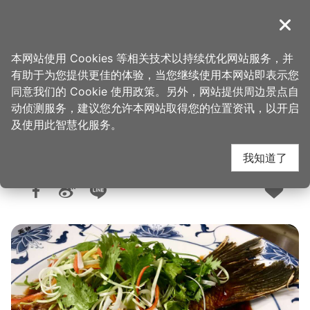
跳
到
導覽
关闭
主
桃园观光导览网
首页
>
想去的地方
>
美食、购物
>
美食快搜
要
本网站使用 Cookies 等相关技术以持续优化网站服务，并
内
有助于为您提供更佳的体验，当您继续使用本网站即表示您
容
同意我们的 Cookie 使用政策。另外，网站提供周边景点自
宾帅活鱼湘菜餐厅
区
动侦测服务，建议您允许本网站取得您的位置资讯，以开启
块
及使用此智慧化服务。
我知道了
人气：1.8万
更新：2026-06-08
发布：2016-06-07