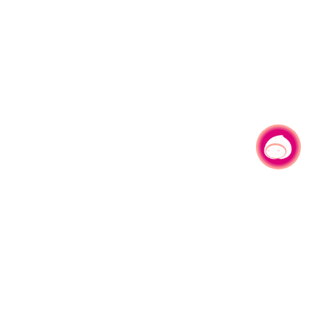
有事问小桃，一起游桃园
330206 桃园市桃园区县府路1号