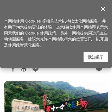
跳
到
導覽
关闭
主
桃园观光导览网
首页
>
想去的地方
>
美食、购物
>
美食快搜
要
本网站使用 Cookies 等相关技术以持续优化网站服务，并
内
有助于为您提供更佳的体验，当您继续使用本网站即表示您
容
同意我们的 Cookie 使用政策。另外，网站提供周边景点自
十一份活鱼餐厅
区
动侦测服务，建议您允许本网站取得您的位置资讯，以开启
块
及使用此智慧化服务。
我知道了
人气：1.2万
更新：2026-06-08
发布：2016-06-07