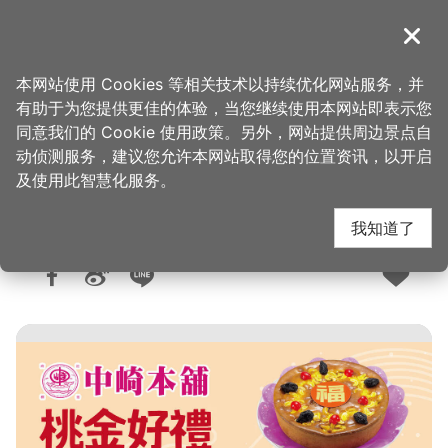
跳
到
導覽
关闭
主
桃园观光导览网
首页
>
购好物
>
购物快搜
要
本网站使用 Cookies 等相关技术以持续优化网站服务，并
内
有助于为您提供更佳的体验，当您继续使用本网站即表示您
容
同意我们的 Cookie 使用政策。另外，网站提供周边景点自
正记中崎本舖
区
动侦测服务，建议您允许本网站取得您的位置资讯，以开启
块
及使用此智慧化服务。
我知道了
人气：1.3万
更新：2025-11-17
发布：2008-10-08