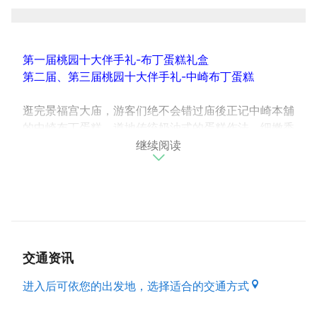
第一届桃园十大伴手礼-布丁蛋糕礼盒
第二届、第三届桃园十大伴手礼-中崎布丁蛋糕
逛完景福宫大庙，游客们绝不会错过庙後正记中崎本舖
的中崎布丁蛋糕。道地传统奶油式的蛋糕作法，细嫩香
继续阅读
软的精湛口味，是当地人生日蛋糕与下午茶的最佳选择
之一。驰名全台布丁蛋糕，历年来荣获无数食品评竞金
牌奖。口味独特、用料实在、奶香浓郁、绵密细致，独
一无二的口味广受大众喜爱，远近驰名。
交通资讯
进入后可依您的出发地，选择适合的交通方式