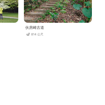
伙房崎古道
814 公尺