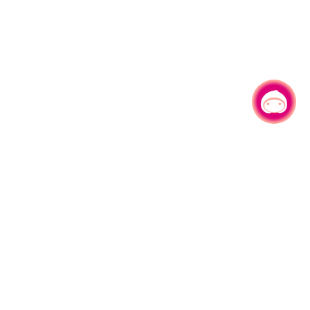
有事问小桃，一起游桃园
|
园区县府路1号
网站导览
1#6209
资讯安全政策