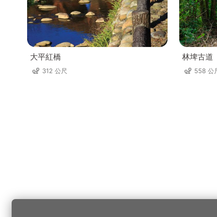
大平紅橋
林埤古道
312 公尺
558 公