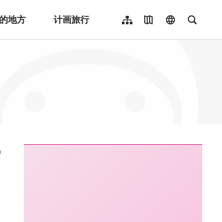
的地方
计画旅行
网站导览
地图导览
language
全文检
繁體中文
English
日本語
한국어
Indonesia
ไทย
Người việt nam
:::