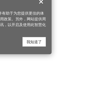
关闭
，并有助于为您提供更佳的体
 使用政策。另外，网站提供周
讯，以开启及使用此智慧化
我知道了
在这里找到我们
330206 桃园市桃
电话：(03)332-210