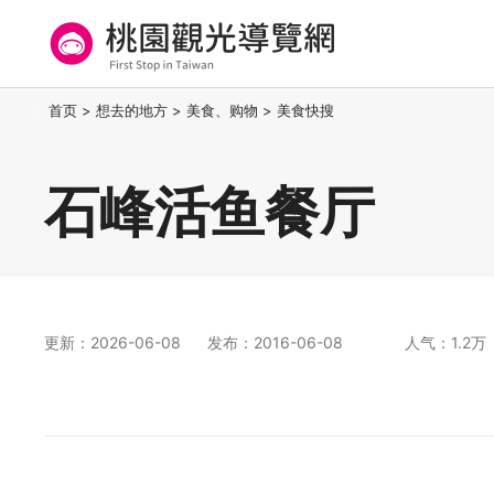
跳
到
主
要
桃园观光导览网
:::
首页
>
想去的地方
>
美食、购物
>
美食快搜
内
容
区
石峰活鱼餐厅
块
更新：2026-06-08
发布：2016-06-08
人气：1.2万