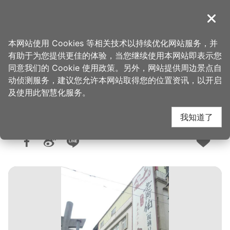
跳
到
導覽
关闭
主
桃园观光导览网
首页
>
想去的地方
>
美食、购物
>
美食快搜
要
本网站使用 Cookies 等相关技术以持续优化网站服务，并
内
有助于为您提供更佳的体验，当您继续使用本网站即表示您
容
同意我们的 Cookie 使用政策。另外，网站提供周边景点自
老阿伯现卤豆干
区
动侦测服务，建议您允许本网站取得您的位置资讯，以开启
块
及使用此智慧化服务。
我知道了
人气：9840
更新：2026-06-08
发布：2016-07-05