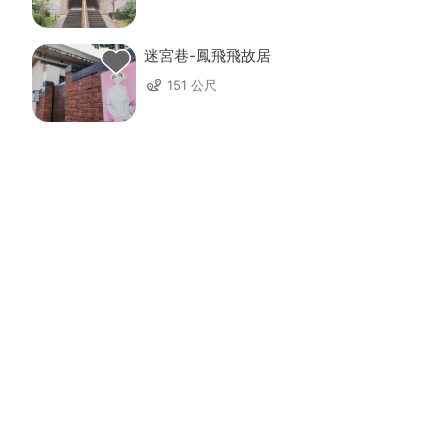
迷宮巷-鳳飛飛故居
151 公尺