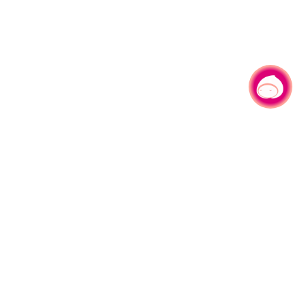
有事问小桃，一起游桃园
330206 桃园市桃园区县府路1号
电话：(03)332-2101#6209
服务时间：週一至週五
上午8:00至12:00 下午13:00至17:00