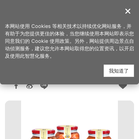
跳
到
導覽
关闭
主
桃园观光导览网
首页
>
想去的地方
>
美食、购物
>
美食快搜
要
本网站使用 Cookies 等相关技术以持续优化网站服务，并
内
有助于为您提供更佳的体验，当您继续使用本网站即表示您
容
同意我们的 Cookie 使用政策。另外，网站提供周边景点自
廖心兰豆干店
区
动侦测服务，建议您允许本网站取得您的位置资讯，以开启
块
及使用此智慧化服务。
我知道了
人气：9647
更新：2026-06-08
发布：2016-07-06