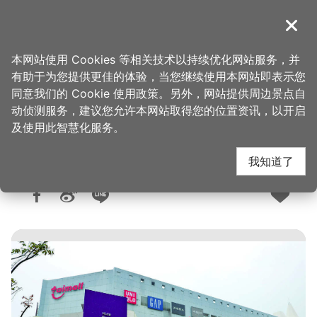
跳
到
導覽
关闭
主
桃园观光导览网
首页
>
购好物
>
购物快搜
要
本网站使用 Cookies 等相关技术以持续优化网站服务，并
内
有助于为您提供更佳的体验，当您继续使用本网站即表示您
容
同意我们的 Cookie 使用政策。另外，网站提供周边景点自
台茂购物中心
区
动侦测服务，建议您允许本网站取得您的位置资讯，以开启
块
及使用此智慧化服务。
我知道了
人气：2.7万
更新：2026-06-05
发布：2016-08-12