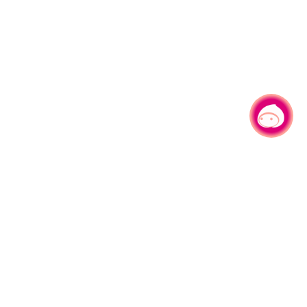
有事问小桃，一起游桃园
|
330206 桃园市桃园区县府路1号
电话：(03)332-2101#6209